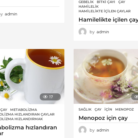
GEBELIK
BITKI ÇAYI
,
ÇAY
,
HAMILELIK
,
HAMILELIKTE IÇILEN ÇAYLAR
by
admin
Hamilelikte içilen çay
by
admin
17
SAĞLIK
ÇAY
,
IÇIN
,
MENOPOZ
ÇAY
,
METABOLIZMA
,
OLIZMA HIZLANDIRAN ÇAYLAR
,
Menopoz için çay
OLIZMA HIZLANDIRMAK
bolizma hızlandıran
by
admin
ar