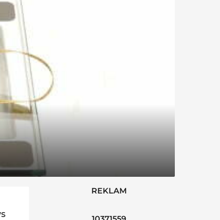
REKLAM
ws
10371559