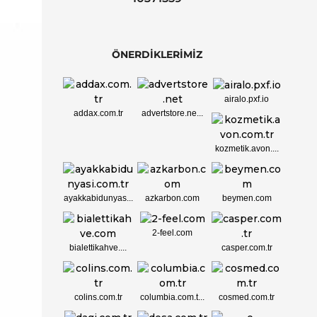
ÖNERDİKLERİMİZ
airalo.pxf.io
addax.com.tr
advertstore.ne...
kozmetik.avon....
ayakkabidunyas...
azkarbon.com
beymen.com
2-feel.com
bialettikahve....
casper.com.tr
colins.com.tr
columbia.com.t...
cosmed.com.tr