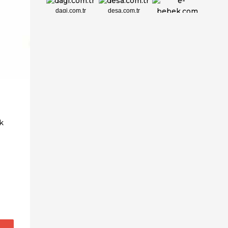
dagi.com.tr
desa.com.tr
e-bebek.com
elbisebul.com
emelpirlanta.c...
etatpur.com.tr
evdeeczane.com
k