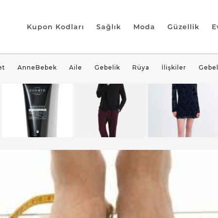
Kupon Kodları
Sağlık
Moda
Güzellik
E
et
AnneBebek
Aile
Gebelik
Rüya
İlişkiler
Gebel