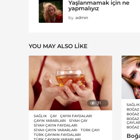
Yaşlanmamak için ne
yapmalıyız
by
admin
YOU MAY ALSO LIKE
31
SAĞLIK
BOĞAZ 
BOĞAZ 
SAĞLIK
ÇAY
,
ÇAYIN FAYDALARI
,
BOĞAZ 
ÇAYIN YARARLARI
,
SIYAH ÇAY
,
ÇAYLAR
SIYAH ÇAYIN FAYDALARI
,
BOĞAZ 
SIYAH ÇAYIN YARARLARI
,
TÜRK ÇAYI
,
TÜRK ÇAYININ FAYDALARI
,
Boğa
TÜRK ÇAYININ YARARLARI