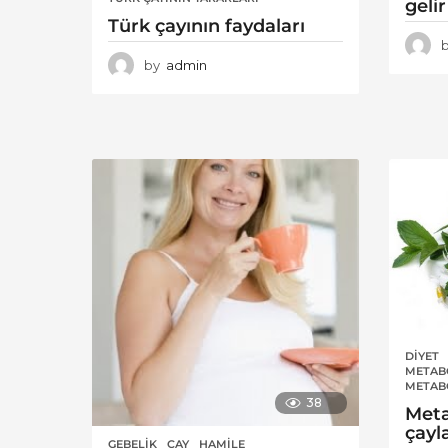
gelir
Türk çayının faydaları
by
admin
DIYET
METAB
METAB
38
Meta
çayl
GEBELIK
ÇAY
,
HAMILE
,