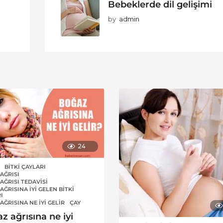
Bebeklerde dil gelişimi
by
admin
24
BITKI ÇAYLARI
,
AĞRISI
,
AĞRISI TEDAVISI
,
AĞRISINA IYI GELEN BITKI
,
I
AĞRISINA NE IYI GELIR
,
ÇAY
z ağrısına ne iyi