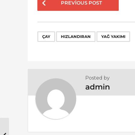
PREVIOUS POST
o
s
t
P
,
,
ÇAY
HIZLANDIRAN
YAĞ YAKIMI
a
g
i
n
a
Posted by
t
admin
i
o
n