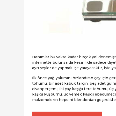
Hanımlar bu vakte kadar birçok yol denemiştir
internette bulunsa da kesinlikle sadece diyet
ayrı şeyler de yapmak işe yarayacaktır, işte y
İlk önce yağ yakımını hızlandıran çay için ge
tohumu, bir adet kabuk tarçın, beş adet gülha
civanperçemi, iki çay kaşığı tere tohumu, üç
kaşığı kuşburnu, üç yemek kaşığı ebegümeci v
malzemelerin hepsini blenderdan geçirdikten
P