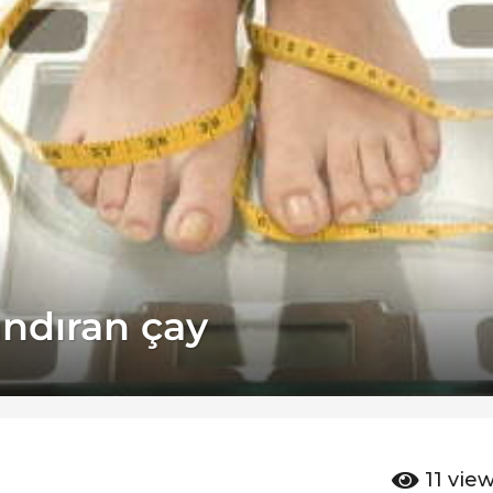
andıran çay
11
vie