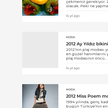
çekmeniz gerekiyor. Z
olacak. Peki ne yapma
14 yıl ago
1
4
y
ı
l
MODA
a
2012 Ay Yıldız bikin
g
o
2012’nin plaj modası 
en güzel hanımlarını y
plaj modasının öncü...
14 yıl ago
1
4
y
ı
l
MODA
a
2012 Miss Poem mo
g
o
1994 yılında, genç ka
bugün Türkiye’nin en 