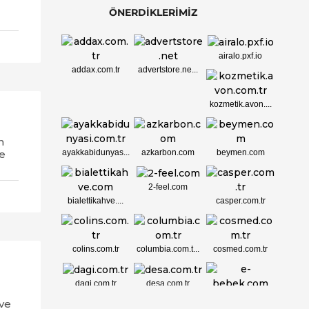
ÖNERDİKLERİMİZ
airalo.pxf.io
addax.com.tr
advertstore.ne...
kozmetik.avon....
n
ayakkabidunyas...
azkarbon.com
beymen.com
de
2-feel.com
bialettikahve....
casper.com.tr
colins.com.tr
columbia.com.t...
cosmed.com.tr
dagi.com.tr
desa.com.tr
e-bebek.com
ve