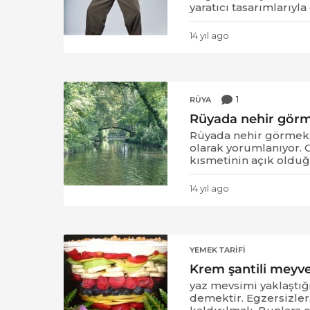
yaratıcı tasarımlarıyla
14 yıl ago
1
4
y
ı
l
1
RÜYA
a
g
Rüyada nehir gör
o
Rüyada nehir görmek, 
olarak yorumlanıyor. G
kısmetinin açık olduğu
14 yıl ago
1
4
y
ı
l
YEMEK TARIFI
a
Krem şantili meyve 
g
o
yaz mevsimi yaklaştı
demektir. Egzersizler,