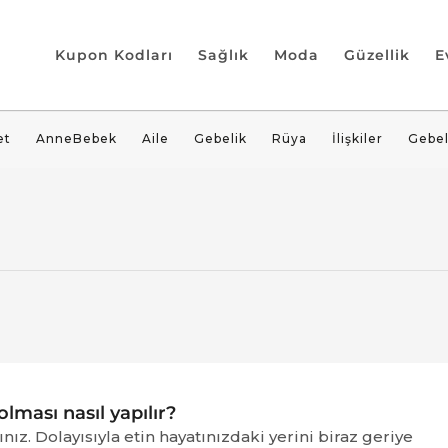
Kupon Kodları
Sağlık
Moda
Güzellik
E
et
AnneBebek
Aile
Gebelik
Rüya
İlişkiler
Gebel
olması nasıl yapılır?
ız. Dolayısıyla etin hayatınızdaki yerini biraz geriye