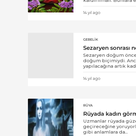
kaldırılmalı. Bunlara el
14 yıl ago
1
4
y
ı
l
GEBELIK
a
Sezaryen sonrası 
g
o
Sezaryen doğum önceki
doğum biçimiydi. Anc
yapılacağına artık kadı
14 yıl ago
1
4
y
ı
l
RÜYA
a
Rüyada kadın gör
g
o
Uzmanlar rüyada güzel
geçireceğine yoruyorl
gibi anlamlara da...