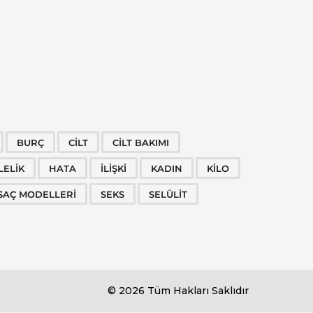
BURÇ
CILT
CILT BAKIMI
LELIK
HATA
ILIŞKI
KADIN
KILO
SAÇ MODELLERI
SEKS
SELÜLIT
© 2026 Tüm Hakları Saklıdır