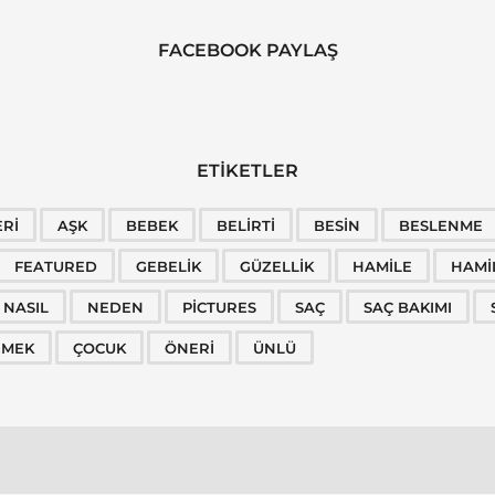
FACEBOOK PAYLAŞ
ETIKETLER
ERI
AŞK
BEBEK
BELIRTI
BESIN
BESLENME
FEATURED
GEBELIK
GÜZELLIK
HAMILE
HAMI
NASIL
NEDEN
PICTURES
SAÇ
SAÇ BAKIMI
EMEK
ÇOCUK
ÖNERI
ÜNLÜ