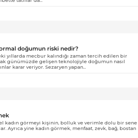
bette tatlılar da...
normal doğumun riski nedir?
 yıllarda mecbur kalındığı zaman tercih edilen bir
ak günümüzde gelişen teknolojiyle doğumun nasıl
nlar karar veriyor. Sezaryen yapan...
mek
 kadın görmeyi kişinin, bolluk ve verimle dolu bir sene
ar. Ayrıca yine kadın görmek, menfaat, zevk, bağ, bostan