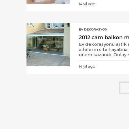
14 yıl ago
1
4
y
ı
l
EV DEKORASYON
a
2012 cam balkon m
g
o
Ev dekorasyonu artık s
ailelerin site hayatın
önem kazandı. Dolayısı
14 yıl ago
1
4
y
ı
l
a
g
o