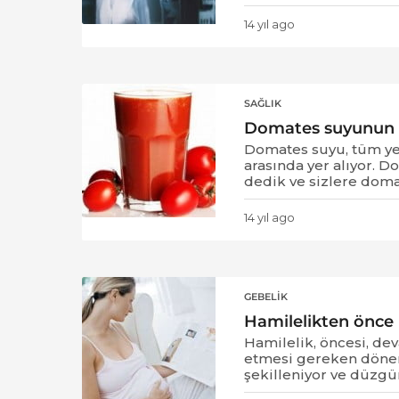
14 yıl ago
1
4
y
ı
l
SAĞLIK
a
Domates suyunun f
g
o
Domates suyu, tüm ye
arasında yer alıyor. 
dedik ve sizlere doma
14 yıl ago
1
4
y
ı
l
GEBELIK
a
Hamilelikten önce 
g
o
Hamilelik, öncesi, de
etmesi gereken döne
şekilleniyor ve düzgün