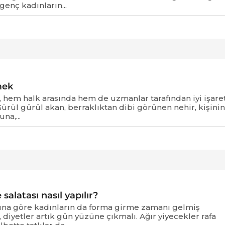
 genç kadınların...
mek
hem halk arasında hem de uzmanlar tarafından iyi işare
ürül gürül akan, berraklıktan dibi görünen nehir, kişinin
na,...
salatası nasıl yapılır?
ğına göre kadınların da forma girme zamanı gelmiş
 diyetler artık gün yüzüne çıkmalı. Ağır yiyecekler rafa