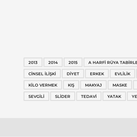
2013
2014
2015
A HARFI RÜYA TABIRL
CINSEL ILIŞKI
DIYET
ERKEK
EVLILIK
KILO VERMEK
KIŞ
MAKYAJ
MASKE
SEVGILI
SLIDER
TEDAVI
YATAK
Y