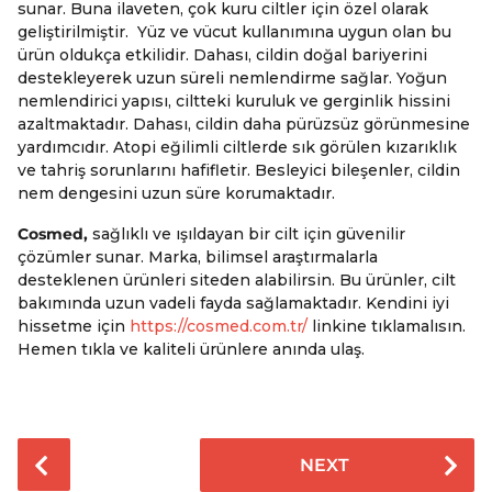
sunar. Buna ilaveten, çok kuru ciltler için özel olarak
geliştirilmiştir. Yüz ve vücut kullanımına uygun olan bu
ürün oldukça etkilidir. Dahası, cildin doğal bariyerini
destekleyerek uzun süreli nemlendirme sağlar. Yoğun
nemlendirici yapısı, ciltteki kuruluk ve gerginlik hissini
azaltmaktadır. Dahası, cildin daha pürüzsüz görünmesine
yardımcıdır. Atopi eğilimli ciltlerde sık görülen kızarıklık
ve tahriş sorunlarını hafifletir. Besleyici bileşenler, cildin
nem dengesini uzun süre korumaktadır.
Cosmed,
sağlıklı ve ışıldayan bir cilt için güvenilir
çözümler sunar. Marka, bilimsel araştırmalarla
desteklenen ürünleri siteden alabilirsin. Bu ürünler, cilt
bakımında uzun vadeli fayda sağlamaktadır. Kendini iyi
hissetme için
https://cosmed.com.tr/
linkine tıklamalısın.
Hemen tıkla ve kaliteli ürünlere anında ulaş.
P
NEXT
o