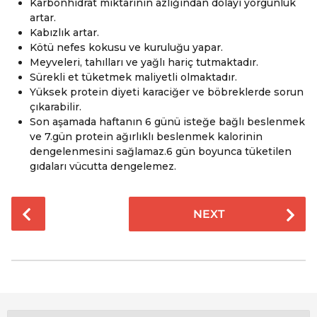
Karbonhidrat miktarının azlığından dolayı yorgunluk
artar.
Kabızlık artar.
Kötü nefes kokusu ve kuruluğu yapar.
Meyveleri, tahılları ve yağlı hariç tutmaktadır.
Sürekli et tüketmek maliyetli olmaktadır.
Yüksek protein diyeti karaciğer ve böbreklerde sorun
çıkarabilir.
Son aşamada haftanın 6 günü isteğe bağlı beslenmek
ve 7.gün protein ağırlıklı beslenmek kalorinin
dengelenmesini sağlamaz.6 gün boyunca tüketilen
gıdaları vücutta dengelemez.
P
NEXT
o
s
t
P
a
g