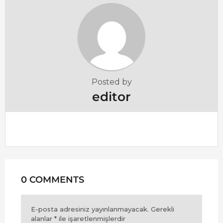
i
n
a
t
i
o
Posted by
n
editor
0 COMMENTS
E-posta adresiniz yayınlanmayacak.
Gerekli
alanlar
*
ile işaretlenmişlerdir