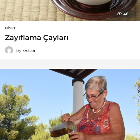
48
DIYET
Zayıflama Çayları
by
editor