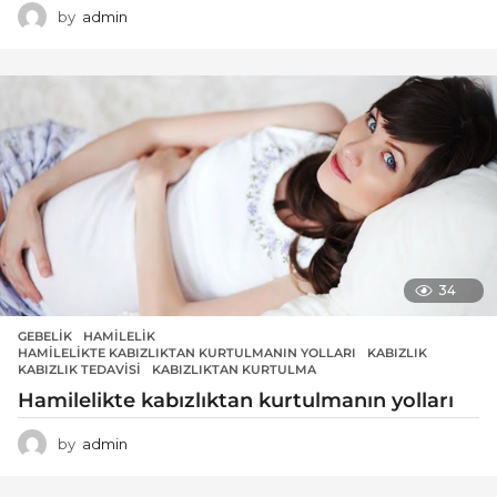
by
admin
34
GEBELIK
HAMILELIK
,
HAMILELIKTE KABIZLIKTAN KURTULMANIN YOLLARI
,
KABIZLIK
,
KABIZLIK TEDAVISI
,
KABIZLIKTAN KURTULMA
Hamilelikte kabızlıktan kurtulmanın yolları
by
admin