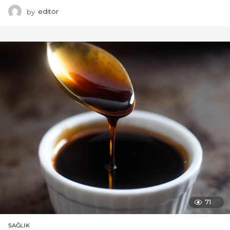
by
editor
71
SAĞLIK