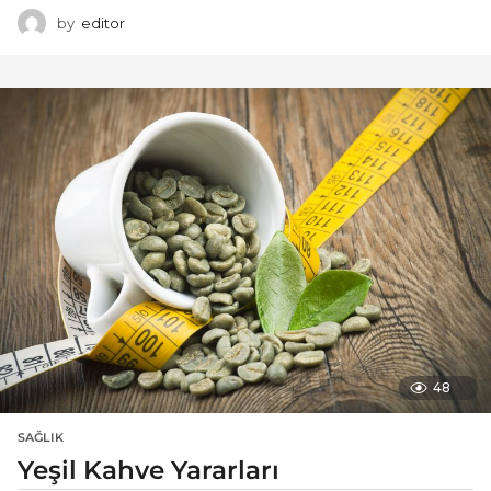
by
editor
48
SAĞLIK
Yeşil Kahve Yararları