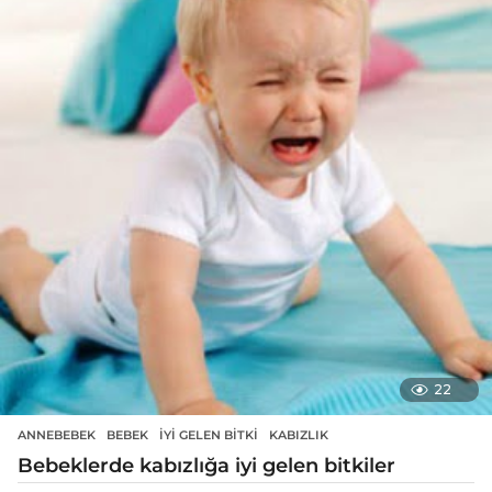
22
ANNEBEBEK
BEBEK
,
IYI GELEN BITKI
,
KABIZLIK
Bebeklerde kabızlığa iyi gelen bitkiler