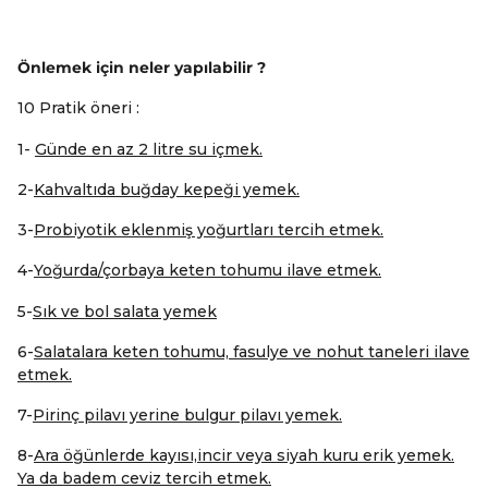
Önlemek için neler yapılabilir ?
10 Pratik öneri :
1-
Günde en az 2 litre su içmek.
2-
Kahvaltıda buğday kepeği yemek.
3-
Probiyotik eklenmiş yoğurtları tercih etmek.
4-
Yoğurda/çorbaya keten tohumu ilave etmek.
5-
Sık ve bol salata yemek
6-
Salatalara keten tohumu, fasulye ve nohut taneleri ilave
etmek.
7-
Pirinç pilavı yerine bulgur pilavı yemek.
8-
Ara öğünlerde kayısı,incir veya siyah kuru erik yemek.
Ya da badem ceviz tercih etmek.