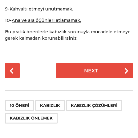
9-
Kahvaltı etmeyi unutmamak.
10-
Ana ve ara öğünleri atlamamak.
Bu pratik önerilerle kabızlık sorunuyla mücadele etmeye
gerek kalmadan korunabilirsiniz.
P
NEXT
o
s
t
P
,
,
,
a
10 ÖNERI
KABIZLIK
KABIZLIK ÇÖZÜMLERI
g
KABIZLIK ÖNLEMEK
i
n