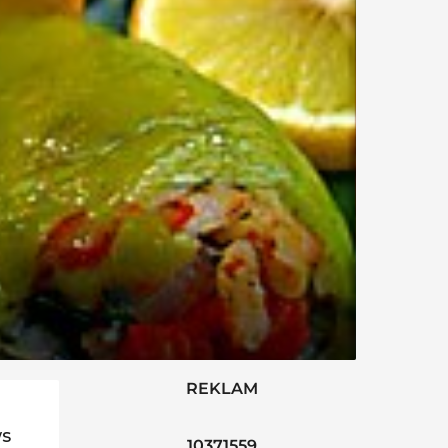
REKLAM
ws
10371559