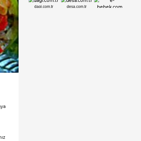
dagi.com.tr
desa.com.tr
e-bebek.com
elbisebul.com
emelpirlanta.c...
etatpur.com.tr
evdeeczane.com
aya
mız