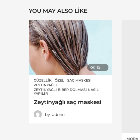
YOU MAY ALSO LIKE
12
GÜZELLIK
ÖZEL
,
SAÇ MASKESI
,
ZEYTINYAĞLI
,
ZEYTINYAĞLI BIBER DOLMASI NASIL
YAPILIR
Zeytinyağlı saç maskesi
by
admin
MODA