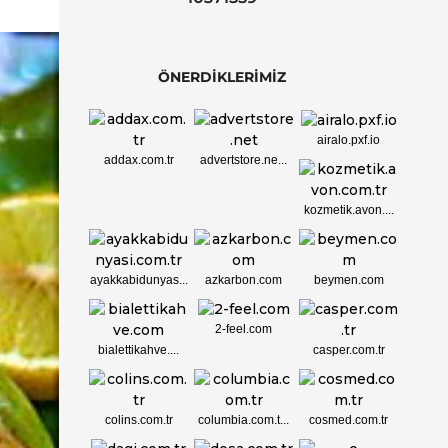
ÖNERDİKLERİMİZ
airalo.pxf.io
addax.com.tr
advertstore.ne...
kozmetik.avon....
ayakkabidunyas...
azkarbon.com
beymen.com
2-feel.com
bialettikahve....
casper.com.tr
colins.com.tr
columbia.com.t...
cosmed.com.tr