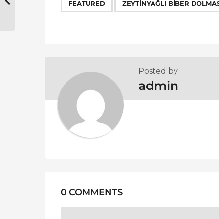
,
FEATURED
ZEYTINYAĞLI BIBER DOLMASI
a
g
i
n
a
Posted by
t
admin
i
o
n
0 COMMENTS