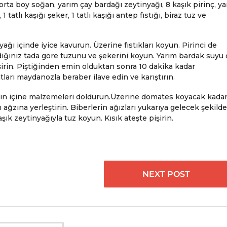
orta boy soğan, yarım çay bardağı zeytinyağı, 8 kaşık pirinç, y
 tatlı kaşığı şeker, 1 tatlı kaşığı antep fıstığı, biraz tuz ve
ğı içinde iyice kavurun. Üzerine fıstıkları koyun. Pirinci de
iğiniz tada göre tuzunu ve şekerini koyun. Yarım bardak suyu 
şirin. Piştiğinden emin olduktan sonra 10 dakika kadar
ları maydanozla beraber ilave edin ve karıştırın.
rın içine malzemeleri doldurun.Üzerine domates koyacak kada
 ağzına yerleştirin. Biberlerin ağızları yukarıya gelecek şekilde
şık zeytinyağıyla tuz koyun. Kısık ateşte pişirin.
NEXT POST