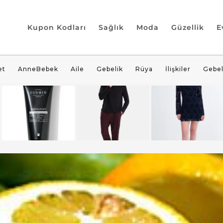
Kupon Kodları
Sağlık
Moda
Güzellik
E
et
AnneBebek
Aile
Gebelik
Rüya
İlişkiler
Gebel