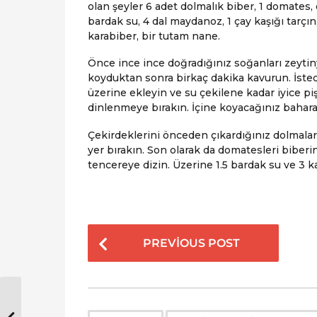
olan şeyler 6 adet dolmalık biber, 1 domates, 
bardak su, 4 dal maydanoz, 1 çay kaşığı tarçın, 1
karabiber, bir tutam nane.
Önce ince ince doğradığınız soğanları zeytinya
koyduktan sonra birkaç dakika kavurun. İsted
üzerine ekleyin ve su çekilene kadar iyice pi
dinlenmeye bırakın. İçine koyacağınız baharat
Çekirdeklerini önceden çıkardığınız dolmala
yer bırakın. Son olarak da domatesleri biberin
tencereye dizin. Üzerine 1.5 bardak su ve 3 ka
P
PREVIOUS POST
o
s
t
P