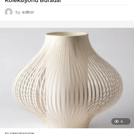
Koleksiyonu Burada!
by
editor
4
EV DEKORASYON