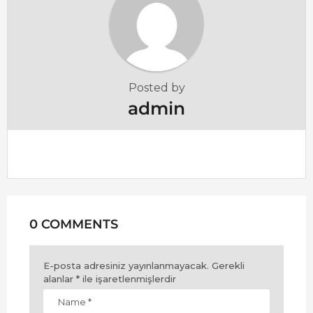
i
o
n
Posted by
admin
0 COMMENTS
E-posta adresiniz yayınlanmayacak.
Gerekli
alanlar
*
ile işaretlenmişlerdir