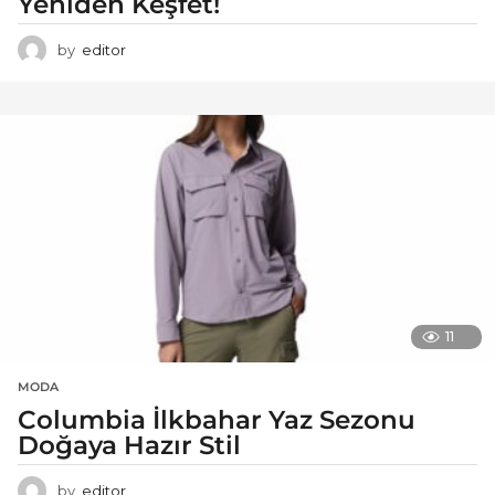
Yeniden Keşfet!
by
editor
11
MODA
Columbia İlkbahar Yaz Sezonu
Doğaya Hazır Stil
by
editor