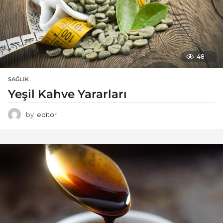
48
SAĞLIK
Yeşil Kahve Yararları
by
editor