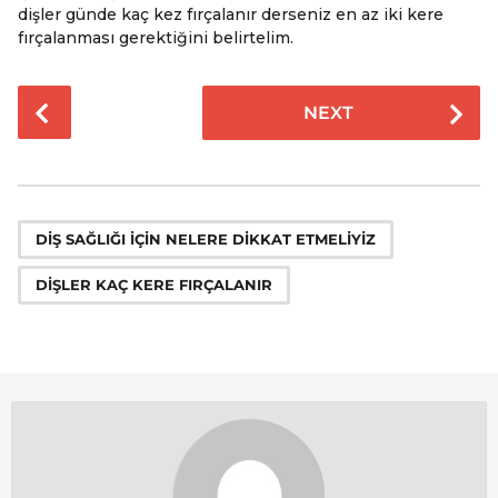
dişler günde kaç kez fırçalanır derseniz en az iki kere
fırçalanması gerektiğini belirtelim.
P
NEXT
o
s
t
P
,
a
DIŞ SAĞLIĞI IÇIN NELERE DIKKAT ETMELIYIZ
g
DIŞLER KAÇ KERE FIRÇALANIR
i
n
a
t
i
o
n