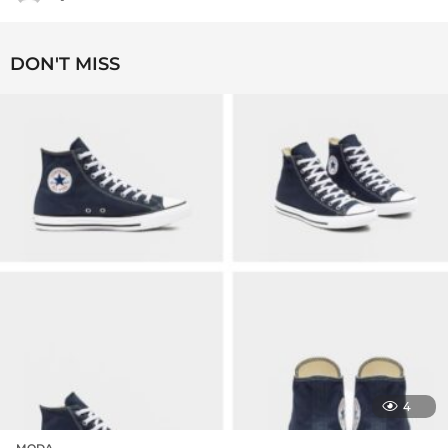
DON'T MISS
4
MODA