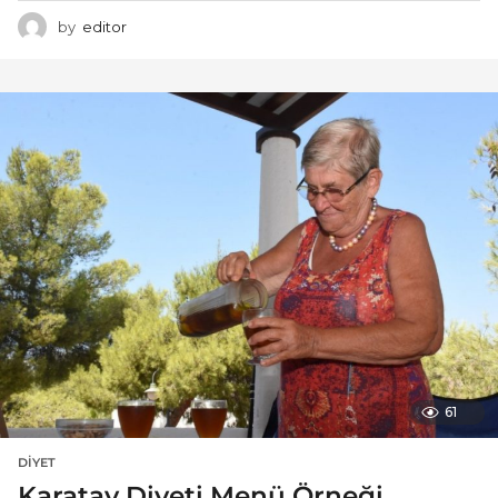
by
editor
61
DIYET
Karatay Diyeti Menü Örneği