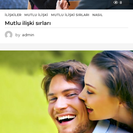
8
İLIŞKILER
MUTLU ILIŞKI
,
MUTLU ILIŞKI SIRLARI
,
NASIL
Mutlu ilişki sırları
by
admin