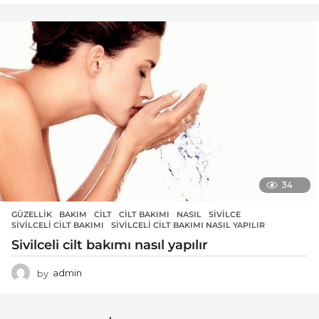
34
GÜZELLIK
BAKIM
,
CILT
,
CILT BAKIMI
,
NASIL
,
SIVILCE
,
SIVILCELI CILT BAKIMI
,
SIVILCELI CILT BAKIMI NASIL YAPILIR
Sivilceli cilt bakımı nasıl yapılır
by
admin