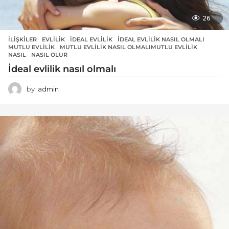
26
İLIŞKILER
EVLILIK
,
IDEAL EVLILIK
,
İDEAL EVLILIK NASIL OLMALI
,
MUTLU EVLILIK
,
MUTLU EVLILIK NASIL OLMALIMUTLU EVLILIK
,
NASIL
,
NASIL OLUR
İdeal evlilik nasıl olmalı
by
admin