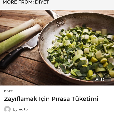
MORE FROM:
DIYET
93
DIYET
Zayıflamak İçin Pırasa Tüketimi
by
editor