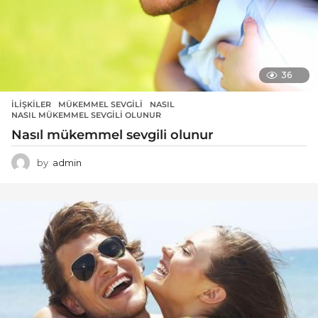
36
İLIŞKILER
MÜKEMMEL SEVGILI
,
NASIL
,
NASIL MÜKEMMEL SEVGILI OLUNUR
Nasıl mükemmel sevgili olunur
by
admin