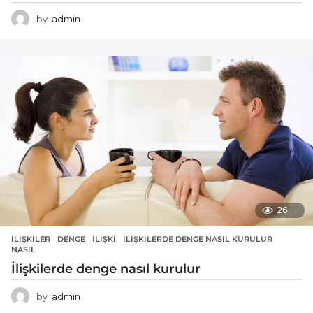
by
admin
26
İLIŞKILER
DENGE
,
ILIŞKI
,
İLIŞKILERDE DENGE NASIL KURULUR
,
NASIL
İlişkilerde denge nasıl kurulur
by
admin