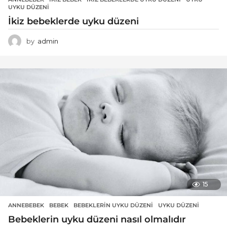
UYKU DÜZENI
İkiz bebeklerde uyku düzeni
by
admin
15
ANNEBEBEK
BEBEK
,
BEBEKLERIN UYKU DÜZENI
,
UYKU DÜZENI
Bebeklerin uyku düzeni nasıl olmalıdır