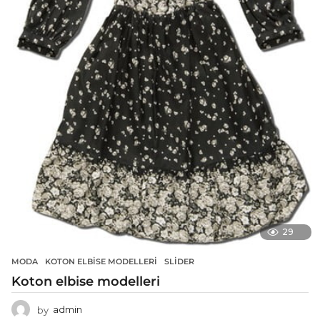
29
MODA
KOTON ELBISE MODELLERI
,
SLIDER
Koton elbise modelleri
by
admin