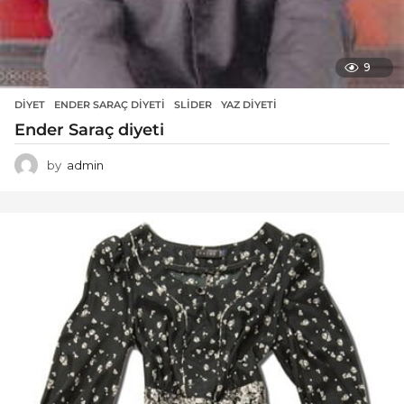
9
DIYET
ENDER SARAÇ DIYETI
,
SLIDER
,
YAZ DIYETI
Ender Saraç diyeti
by
admin