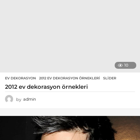
10
EV DEKORASYON
2012 EV DEKORASYON ÖRNEKLERI
,
SLIDER
2012 ev dekorasyon örnekleri
by
admin