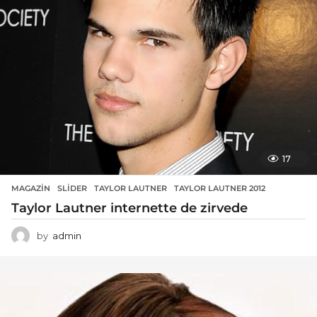
17
MAGAZIN
SLIDER
,
TAYLOR LAUTNER
,
TAYLOR LAUTNER 2012
Taylor Lautner internette de zirvede
by
admin