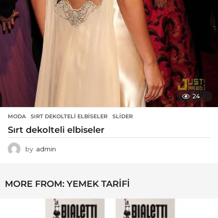
24
MODA
SIRT DEKOLTELI ELBISELER
,
SLIDER
Sırt dekolteli elbiseler
by
admin
MORE FROM:
YEMEK TARIFI