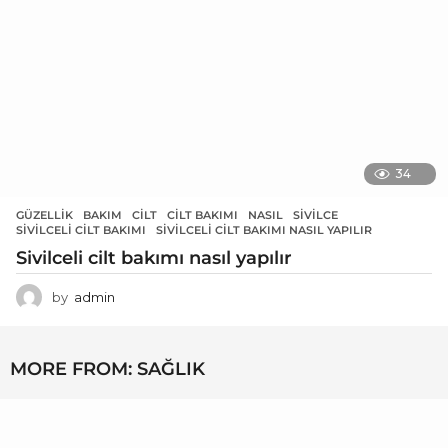
34
GÜZELLIK
BAKIM
,
CILT
,
CILT BAKIMI
,
NASIL
,
SIVILCE
,
SIVILCELI CILT BAKIMI
,
SIVILCELI CILT BAKIMI NASIL YAPILIR
Sivilceli cilt bakımı nasıl yapılır
by
admin
MORE FROM:
SAĞLIK