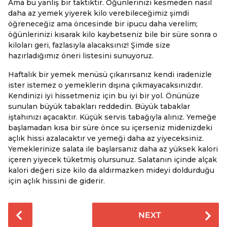
Ama bu yanlış bir taktiktir. Öğünlerinizi kesmeden nasıl
daha az yemek yiyerek kilo verebileceğimiz şimdi
öğreneceğiz ama öncesinde bir ipucu daha verelim;
öğünlerinizi kısarak kilo kaybetseniz bile bir süre sonra o
kiloları geri, fazlasıyla alacaksınız! Şimde size
hazırladığımız öneri listesini sunuyoruz.
Haftalık bir yemek menüsü çıkarırsanız kendi iradenizle
ister istemez o yemeklerin dışına çıkmayacaksınızdır.
Kendinizi iyi hissetmeniz için bu iyi bir yol. Önünüze
sunulan büyük tabakları reddedin. Büyük tabaklar
iştahınızı açacaktır. Küçük servis tabağıyla alınız. Yemeğe
başlamadan kısa bir süre önce su içerseniz midenizdeki
açlık hissi azalacaktır ve yemeği daha az yiyeceksiniz.
Yemeklerinize salata ile başlarsanız daha az yüksek kalori
içeren yiyecek tüketmiş olursunuz. Salatanın içinde alçak
kalori değeri size kilo da aldırmazken mideyi doldurduğu
için açlık hissini de giderir.
P
NEXT
o