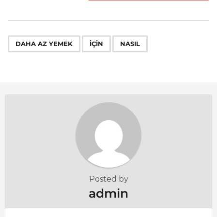
s
t
P
,
,
a
DAHA AZ YEMEK
IÇIN
NASIL
g
i
n
a
t
i
o
n
Posted by
admin