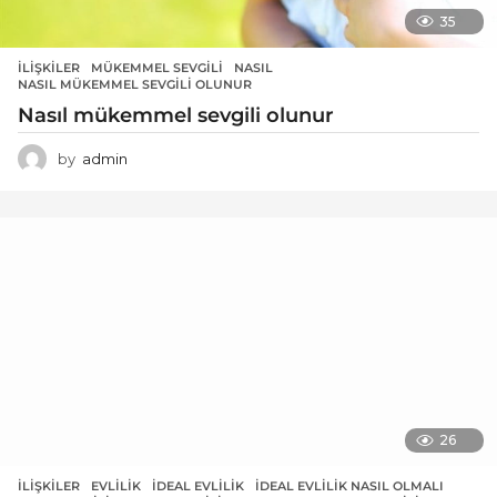
35
İLIŞKILER
MÜKEMMEL SEVGILI
,
NASIL
,
NASIL MÜKEMMEL SEVGILI OLUNUR
Nasıl mükemmel sevgili olunur
by
admin
26
İLIŞKILER
EVLILIK
,
IDEAL EVLILIK
,
İDEAL EVLILIK NASIL OLMALI
,