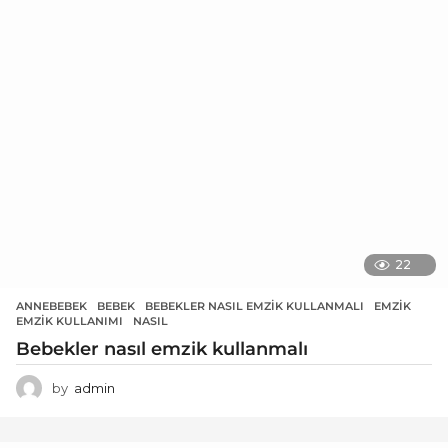
22
ANNEBEBEK
BEBEK
,
BEBEKLER NASIL EMZIK KULLANMALI
,
EMZIK
,
EMZIK KULLANIMI
,
NASIL
Bebekler nasıl emzik kullanmalı
by
admin