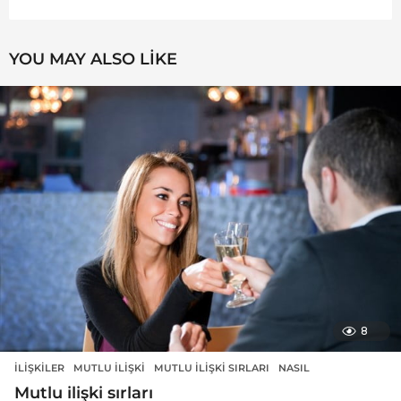
YOU MAY ALSO LIKE
8
İLIŞKILER
MUTLU ILIŞKI
,
MUTLU ILIŞKI SIRLARI
,
NASIL
Mutlu ilişki sırları