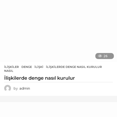
26
İLIŞKILER
DENGE
,
ILIŞKI
,
İLIŞKILERDE DENGE NASIL KURULUR
,
NASIL
İlişkilerde denge nasıl kurulur
by
admin