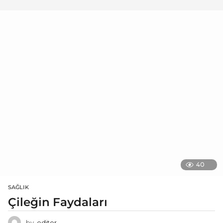
40
SAĞLIK
Çileğin Faydaları
by
editor