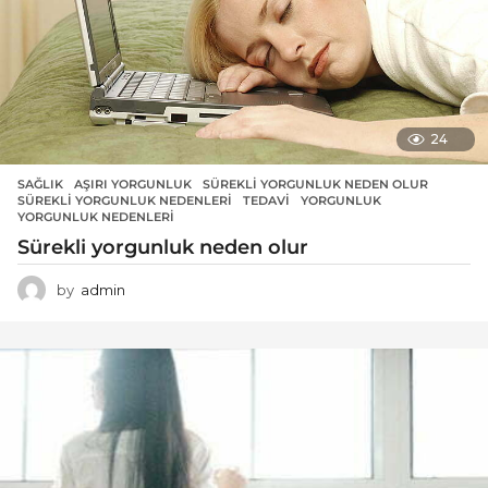
24
SAĞLIK
AŞIRI YORGUNLUK
,
SÜREKLI YORGUNLUK NEDEN OLUR
,
SÜREKLI YORGUNLUK NEDENLERI
,
TEDAVI
,
YORGUNLUK
,
YORGUNLUK NEDENLERI
Sürekli yorgunluk neden olur
by
admin