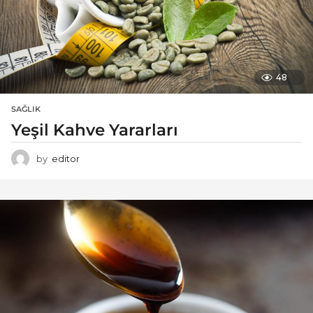
48
SAĞLIK
Yeşil Kahve Yararları
by
editor