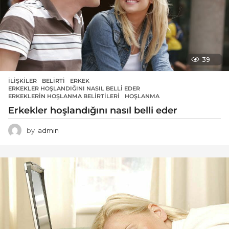
39
İLIŞKILER
BELIRTI
,
ERKEK
,
ERKEKLER HOŞLANDIĞINI NASIL BELLI EDER
,
ERKEKLERIN HOŞLANMA BELIRTILERI
,
HOŞLANMA
Erkekler hoşlandığını nasıl belli eder
by
admin