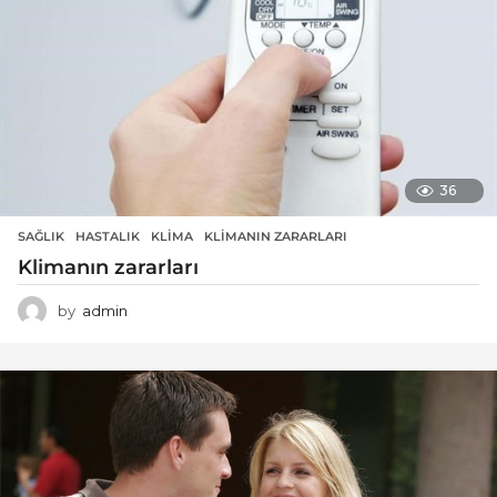
36
SAĞLIK
HASTALIK
,
KLIMA
,
KLIMANIN ZARARLARI
Klimanın zararları
by
admin