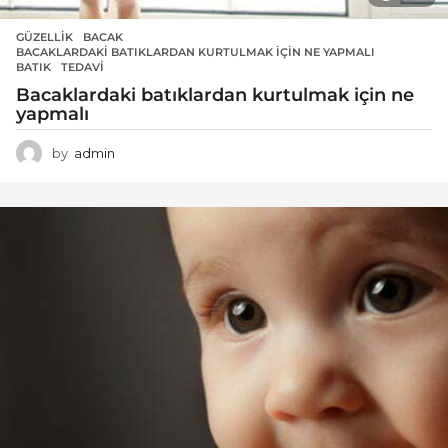
GÜZELLIK
BACAK
,
BACAKLARDAKI BATIKLARDAN KURTULMAK IÇIN NE YAPMALI
,
BATIK
,
TEDAVI
Bacaklardaki batıklardan kurtulmak için ne
yapmalı
by
admin