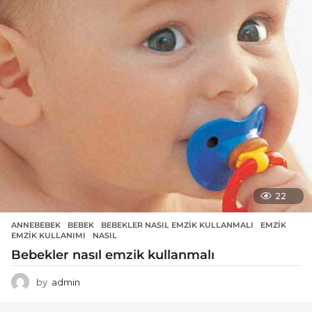
22
ANNEBEBEK
BEBEK
,
BEBEKLER NASIL EMZIK KULLANMALI
,
EMZIK
,
EMZIK KULLANIMI
,
NASIL
Bebekler nasıl emzik kullanmalı
by
admin