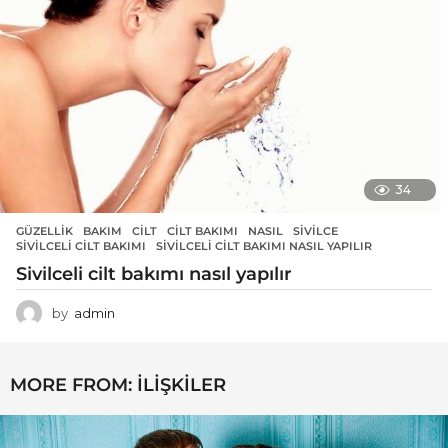
34
GÜZELLIK
BAKIM
,
CILT
,
CILT BAKIMI
,
NASIL
,
SIVILCE
,
SIVILCELI CILT BAKIMI
,
SIVILCELI CILT BAKIMI NASIL YAPILIR
Sivilceli cilt bakımı nasıl yapılır
by
admin
MORE FROM:
İLIŞKILER