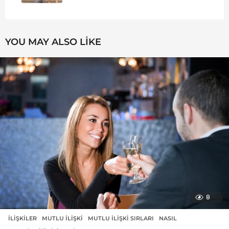
YOU MAY ALSO LIKE
8
İLIŞKILER
MUTLU ILIŞKI
,
MUTLU ILIŞKI SIRLARI
,
NASIL