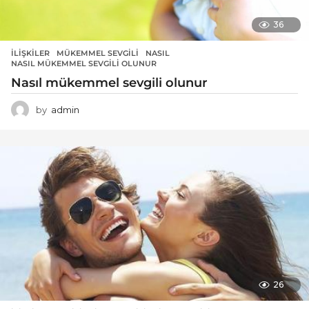
36
İLIŞKILER
MÜKEMMEL SEVGILI
,
NASIL
,
NASIL MÜKEMMEL SEVGILI OLUNUR
Nasıl mükemmel sevgili olunur
by
admin
26