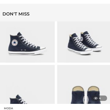
DON'T MISS
4
MODA