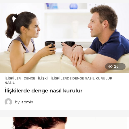
26
İLIŞKILER
DENGE
,
ILIŞKI
,
İLIŞKILERDE DENGE NASIL KURULUR
,
NASIL
İlişkilerde denge nasıl kurulur
by
admin