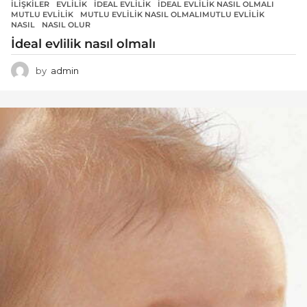
İLIŞKILER
EVLILIK
,
IDEAL EVLILIK
,
İDEAL EVLILIK NASIL OLMALI
,
MUTLU EVLILIK
,
MUTLU EVLILIK NASIL OLMALIMUTLU EVLILIK
,
NASIL
,
NASIL OLUR
İdeal evlilik nasıl olmalı
by
admin