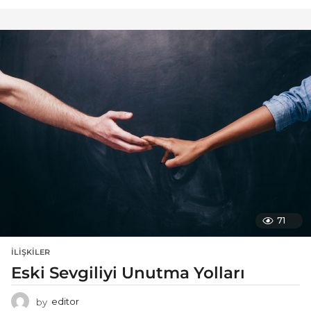
71
İLIŞKILER
Eski Sevgiliyi Unutma Yolları
by
editor