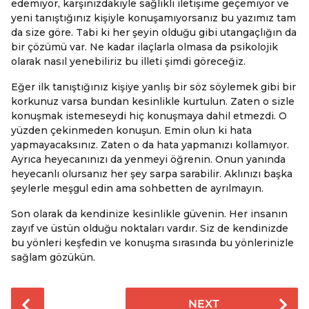
edemiyor, karşınızdakiyle sağlıklı iletişime geçemiyor ve
yeni tanıştığınız kişiyle konuşamıyorsanız bu yazımız tam
da size göre. Tabi ki her şeyin olduğu gibi utangaçlığın da
bir çözümü var. Ne kadar ilaçlarla olmasa da psikolojik
olarak nasıl yenebiliriz bu illeti şimdi göreceğiz.
Eğer ilk tanıştığınız kişiye yanlış bir söz söylemek gibi bir
korkunuz varsa bundan kesinlikle kurtulun. Zaten o sizle
konuşmak istemeseydi hiç konuşmaya dahil etmezdi. O
yüzden çekinmeden konuşun. Emin olun ki hata
yapmayacaksınız. Zaten o da hata yapmanızı kollamıyor.
Ayrıca heyecanınızı da yenmeyi öğrenin. Onun yanında
heyecanlı olursanız her şey sarpa sarabilir. Aklınızı başka
şeylerle meşgul edin ama sohbetten de ayrılmayın.
Son olarak da kendinize kesinlikle güvenin. Her insanın
zayıf ve üstün olduğu noktaları vardır. Siz de kendinizde
bu yönleri keşfedin ve konuşma sırasında bu yönlerinizle
sağlam gözükün.
P
NEXT