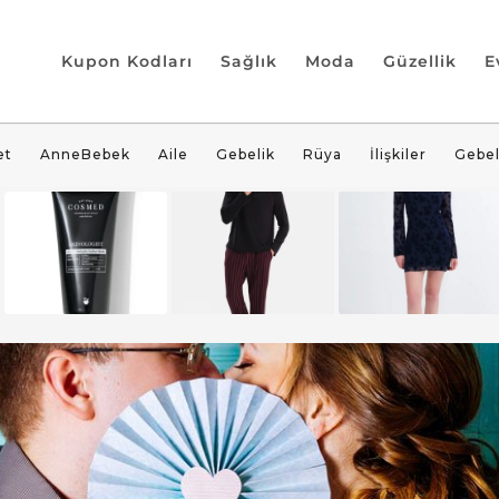
Kupon Kodları
Sağlık
Moda
Güzellik
E
et
AnneBebek
Aile
Gebelik
Rüya
İlişkiler
Gebel