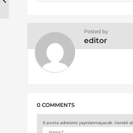
t
P
a
g
Posted by
i
editor
n
a
t
i
o
n
0 COMMENTS
E-posta adresiniz yayınlanmayacak.
Gerekli a