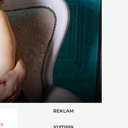
REKLAM
ws
10371559