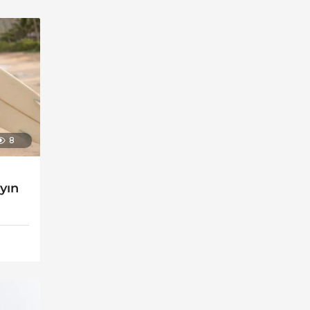
8
ayın