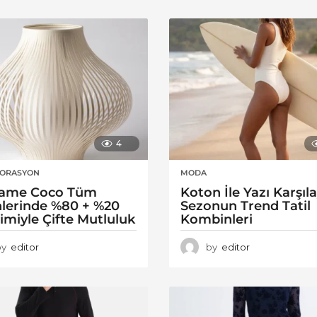
4
KORASYON
MODA
ame Coco Tüm
Koton İle Yazı Karşıl
lerinde %80 + %20
Sezonun Trend Tatil
rimiyle Çifte Mutluluk
Kombinleri
by
editor
by
editor