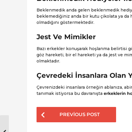
Beklenmedik anda gelen beklenmedik hediyele
beklemediğiniz anda bir kutu çikolata ya da 
olmadığını göstermektedir.
Jest Ve Mimikler
Bazı erkekler konuşarak hoşlanma belirtisi gö
göz hareketi, bir el hareketi ya da jest ve mi
olmaktadır.
Çevredeki İnsanlara Olan Y
Çevrenizdeki insanlara örneğin ablanıza, abin
tanımak istiyorsa bu davranışta
erkeklerin ho
P
PREVIOUS POST
o
s