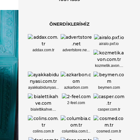
ÖNERDİKLERİMİZ
airalo.pxf.io
addax.com.tr
advertstore.ne...
kozmetik.avon....
ayakkabidunyas...
azkarbon.com
beymen.com
2-feel.com
bialettikahve....
casper.com.tr
colins.com.tr
columbia.com.t...
cosmed.com.tr