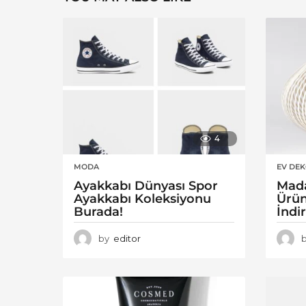
4
MODA
EV DE
Ayakkabı Dünyası Spor
Mad
Ayakkabı Koleksiyonu
Ürün
Burada!
İndi
by
editor