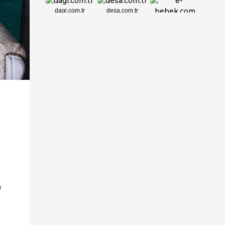
dagi.com.tr
desa.com.tr
e-bebek.com
elbisebul.com
emelpirlanta.c...
etatpur.com.tr
evdeeczane.com
a