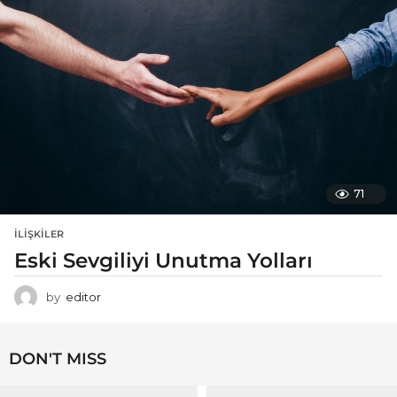
71
İLIŞKILER
Eski Sevgiliyi Unutma Yolları
by
editor
DON'T MISS