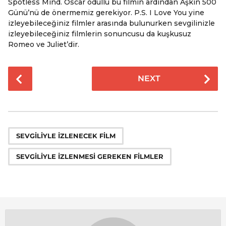
Spotless Mind. Oscar ödüllü bu filmin ardından Aşkın 500
Günü’nü de önermemiz gerekiyor. P.S. I Love You yine
izleyebileceğiniz filmler arasında bulunurken sevgilinizle
izleyebileceğiniz filmlerin sonuncusu da kuşkusuz
Romeo ve Juliet’dir.
P
NEXT
o
s
t
P
,
a
SEVGILIYLE IZLENECEK FILM
g
SEVGILIYLE IZLENMESI GEREKEN FILMLER
i
n
a
t
i