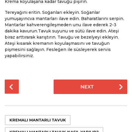
Krema koyulaşana kadar tavuğu pişirin.
Tereyağını eritin. Soğanları ekleyin. Soğanlar
yumuşayıncva mantarları ilave edin. Baharatlarını serpin.
Mantarlar kahverengileşmeden unu ilave ederek 2-3
dakika kavurun.Tavuk suyunu ve sütü ilave edin. Ateşi
biraz arttırarak karıştırın. Tavuğu ve bezelyeyi ekleyin.
Ateşi kısarak kremanın koyulaşmasını ve tavuğun
pişmesini sağlayın. Fesleğen ile süsleyerek servis
yapabilirsiniz.
P
NEXT
o
s
t
P
,
a
KREMALI MANTARLI TAVUK
g