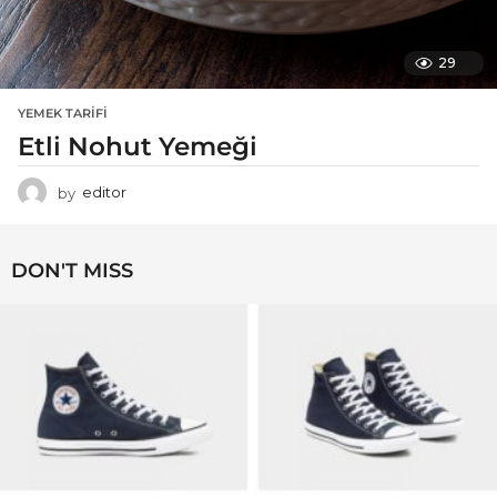
29
YEMEK TARIFI
Etli Nohut Yemeği
by
editor
DON'T MISS