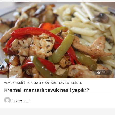
18
YEMEK TARIFI
KREMALI MANTARLI TAVUK
,
SLIDER
Kremalı mantarlı tavuk nasıl yapılır?
by
admin