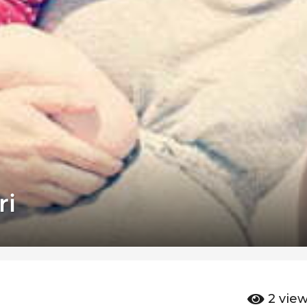
ri
2
vie