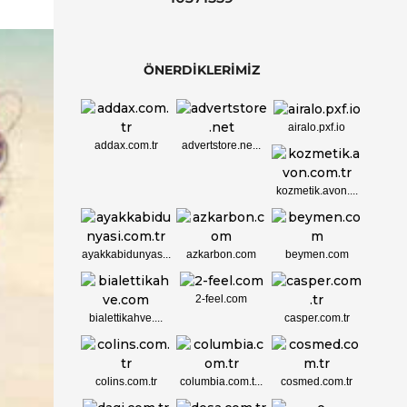
ÖNERDİKLERİMİZ
airalo.pxf.io
addax.com.tr
advertstore.ne...
kozmetik.avon....
ayakkabidunyas...
azkarbon.com
beymen.com
2-feel.com
bialettikahve....
casper.com.tr
colins.com.tr
columbia.com.t...
cosmed.com.tr