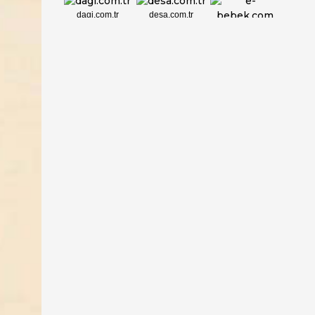
dagi.com.tr
desa.com.tr
e-bebek.com
elbisebul.com
emelpirlanta.c...
etatpur.com.tr
evdeeczane.com