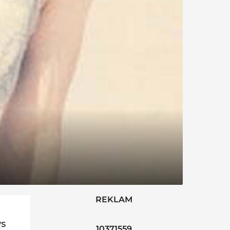
REKLAM
ws
10371559