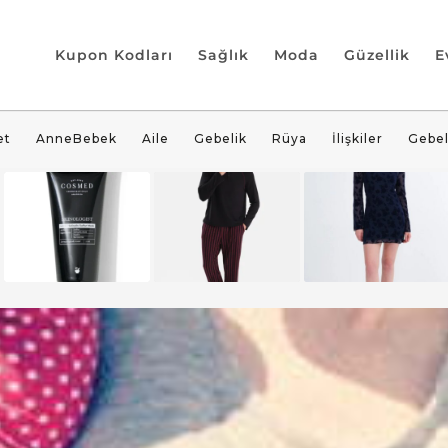
Kupon Kodları
Sağlık
Moda
Güzellik
E
et
AnneBebek
Aile
Gebelik
Rüya
İlişkiler
Gebel