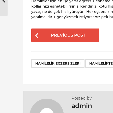
Hamileler için en işe yarar egzersiz esneme 
kollarınızı esnetebilirsiniz. Kendinizi kötü 
yavaş ne de çok hızlı yürüyün. Her egzersizi
yapılmalıdır. Eğer yüzmek istiyorsanız pek hı
P
PREVIOUS POST
o
s
t
P
,
HAMILELIK EGZERSIZLERI
HAMILELIKTE
a
g
i
n
a
Posted by
t
admin
i