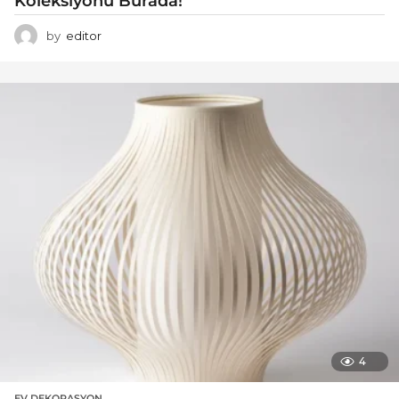
Koleksiyonu Burada!
by
editor
4
EV DEKORASYON