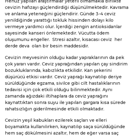
Henüz yapılan araştırmalar yeterli olmamakla birlikte
cevizin hafızayı güçlendirdiği düşünülmektedir. Kavrama
ve anlama yeteneğini güçlendirir. Günde 3-4 ceviz
yenildiğinde yarattığı tokluk hissinden dolayı kilo
vermeye yardımcı olur. İçerdiği zengin antioksidanlar
sayesinde kanseri önlemektedir. Vücutta ödem
oluşumunu engeller. Stresi azaltır, kısacası ceviz her
derde deva olan bir besin maddesidir.
Cevizin meyvesinin olduğu kadar yapraklarının da pek
çok yararı vardır. Ceviz yaprağından yapılan çay sindirim
bozukluklarında, kabızlıkta etkilidir. Kan şekerini
düşürücü etkisi vardır. Ceviz yaprağı kaynatılıp deriye
sürüldüğünde egzama, sivilce gibi cilt hastalıklarının
tedavisi için çok etkili olduğu bilinmektedir. Aynı
zamanda ağızdaki iltihaplara da ceviz yaprağını
kaynattıktan sonra suyu ile yapılan gargara kısa sürede
rahatsızlığın giderilmesinde etkili olmaktadır.
Cevizin yeşil kabukları ezilerek saçları ve elleri
boyamakta kullanılırken, kaynatılıp saça sürüldüğünde
hem saç dökülmesini azaltır, hem de eğer varsa saç