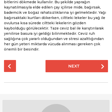
bitlerini dökmede kullanılır. Bu şekilde yaprağın
kaynatılmasıyla elde edilen çay içilirse mide, bağırsak,
bademcik ve boğaz rahatsızlıklarına iyi gelmektedir. Yağı
bağırsaktaki kurtları dökerken, ciltteki lekeler bu yağ ile
ovulursa kısa sürede ciltteki lekelerin gözden
kaybolduğu görülecektir. Taze ceviz bal ile karıştırılarak
yenilirse basura iyi geldiği bilinmektedir. Ceviz ruh
sağlığına çok yararlı olduğundan ve stresi azalttığından
her gün yeteri miktarda vücuda alınması gereken çok
önemli bir besindir.
P
NEXT
o
s
t
P
a
g
i