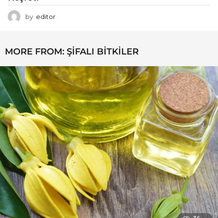
by
editor
MORE FROM:
ŞIFALI BITKILER