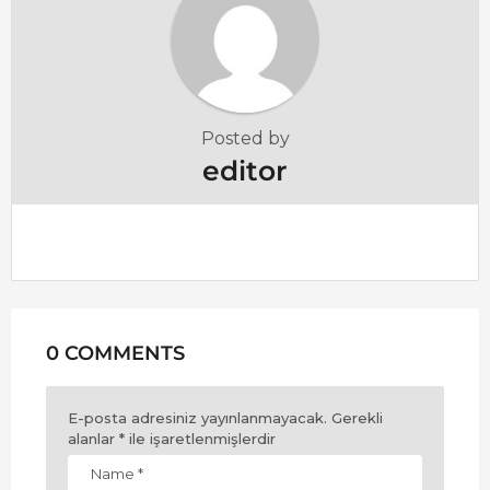
n
a
t
i
o
Posted by
n
editor
0 COMMENTS
E-posta adresiniz yayınlanmayacak.
Gerekli
alanlar
*
ile işaretlenmişlerdir