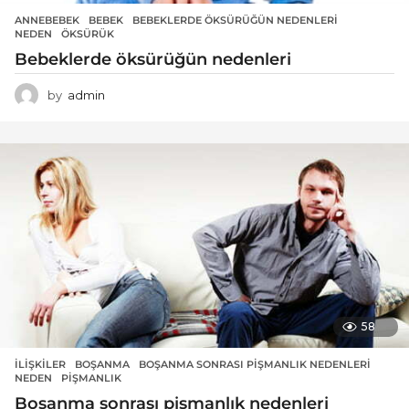
ANNEBEBEK
BEBEK
,
BEBEKLERDE ÖKSÜRÜĞÜN NEDENLERI
,
NEDEN
,
ÖKSÜRÜK
Bebeklerde öksürüğün nedenleri
by
admin
58
İLIŞKILER
BOŞANMA
,
BOŞANMA SONRASI PIŞMANLIK NEDENLERI
,
NEDEN
,
PIŞMANLIK
Boşanma sonrası pişmanlık nedenleri