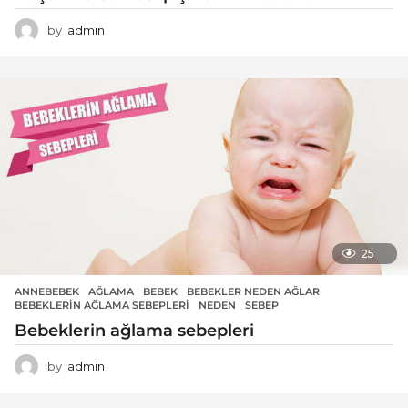
by
admin
25
ANNEBEBEK
AĞLAMA
,
BEBEK
,
BEBEKLER NEDEN AĞLAR
,
BEBEKLERIN AĞLAMA SEBEPLERI
,
NEDEN
,
SEBEP
Bebeklerin ağlama sebepleri
by
admin