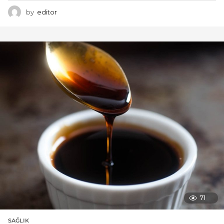
by
editor
71
SAĞLIK