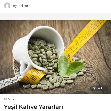
by
editor
48
SAĞLIK
Yeşil Kahve Yararları