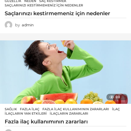
GÜZELLIK
NEDEN
,
SAÇ KESTIRMEK
,
SAÇLARINIZI KESTIRMEMENIZ IÇIN NEDENLER
Saçlarınızı kestirmemeniz için nedenler
by
admin
88
SAĞLIK
FAZLA ILAÇ
,
FAZLA İLAÇ KULLANIMININ ZARARLARI
,
ILAÇ
,
ILAÇLARIN YAN ETKILERI
,
ILAÇLARIN ZARARLARI
Fazla ilaç kullanımının zararları