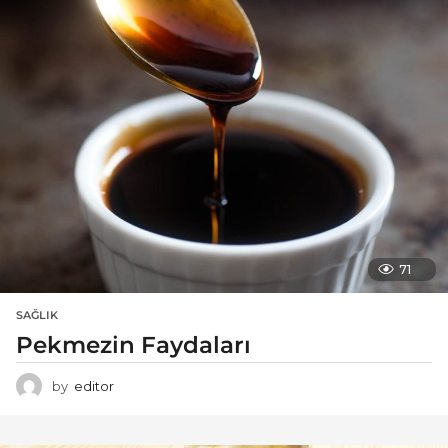
71
SAĞLIK
Pekmezin Faydaları
by
editor