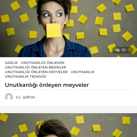
10
SAĞLIK
UNUTKANLIĞI ÖNLEMEK
,
UNUTKANLIĞI ÖNLEYEN BESINLER
,
UNUTKANLIĞI ÖNLEYEN MEYVELER
,
UNUTKANLIK
,
UNUTKANLIK TEDAVISI
Unutkanlığı önleyen meyveler
by
admin