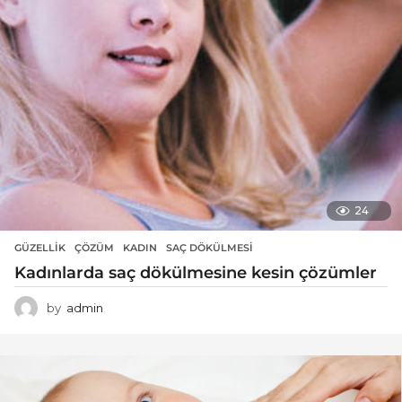
24
GÜZELLIK
ÇÖZÜM
,
KADIN
,
SAÇ DÖKÜLMESI
Kadınlarda saç dökülmesine kesin çözümler
by
admin