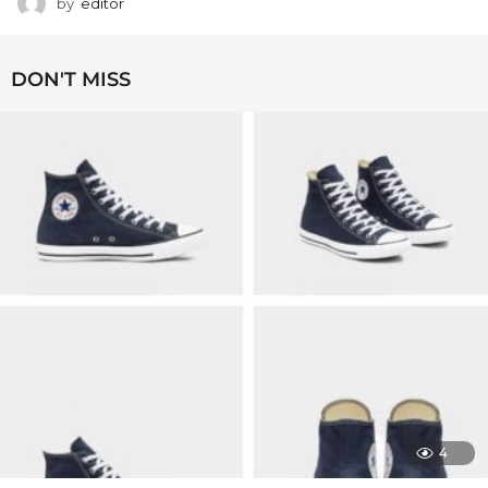
by
editor
DON'T MISS
4