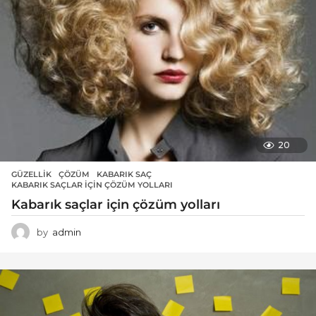
20
GÜZELLIK
ÇÖZÜM
,
KABARIK SAÇ
,
KABARIK SAÇLAR IÇIN ÇÖZÜM YOLLARI
Kabarık saçlar için çözüm yolları
by
admin