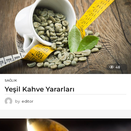
48
SAĞLIK
Yeşil Kahve Yararları
by
editor