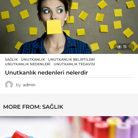
15
SAĞLIK
UNUTKANLIK
,
UNUTKANLIK BELIRTILERI
,
UNUTKANLIK NEDENLERI
,
UNUTKANLIK TEDAVISI
Unutkanlık nedenleri nelerdir
by
admin
MORE FROM:
SAĞLIK