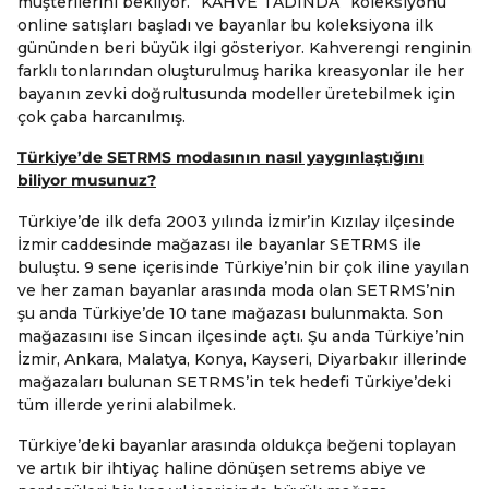
müşterilerini bekliyor. “KAHVE TADINDA” koleksiyonu
online satışları başladı ve bayanlar bu koleksiyona ilk
gününden beri büyük ilgi gösteriyor. Kahverengi renginin
farklı tonlarından oluşturulmuş harika kreasyonlar ile her
bayanın zevki doğrultusunda modeller üretebilmek için
çok çaba harcanılmış.
Türkiye’de SETRMS modasının nasıl yaygınlaştığını
biliyor musunuz?
Türkiye’de ilk defa 2003 yılında İzmir’in Kızılay ilçesinde
İzmir caddesinde mağazası ile bayanlar SETRMS ile
buluştu. 9 sene içerisinde Türkiye’nin bir çok iline yayılan
ve her zaman bayanlar arasında moda olan SETRMS’nin
şu anda Türkiye’de 10 tane mağazası bulunmakta. Son
mağazasını ise Sincan ilçesinde açtı. Şu anda Türkiye’nin
İzmir, Ankara, Malatya, Konya, Kayseri, Diyarbakır illerinde
mağazaları bulunan SETRMS’in tek hedefi Türkiye’deki
tüm illerde yerini alabilmek.
Türkiye’deki bayanlar arasında oldukça beğeni toplayan
ve artık bir ihtiyaç haline dönüşen setrems abiye ve