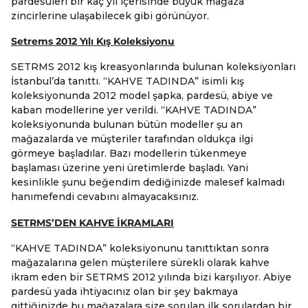
pardesüleri bir kaç yıl içerisinde büyük mağaza
zincirlerine ulaşabilecek gibi görünüyor.
Setrems 2012 Yılı Kış Koleksiyonu
SETRMS 2012 kış kreasyonlarında bulunan koleksiyonları
İstanbul’da tanıttı. “KAHVE TADINDA” isimli kış
koleksiyonunda 2012 model şapka, pardesü, abiye ve
kaban modellerine yer verildi. “KAHVE TADINDA”
koleksiyonunda bulunan bütün modeller şu an
mağazalarda ve müşteriler tarafından oldukça ilgi
görmeye başladılar. Bazı modellerin tükenmeye
başlaması üzerine yeni üretimlerde başladı. Yani
kesinlikle şunu beğendim dediğinizde malesef kalmadı
hanımefendi cevabını almayacaksınız.
SETRMS’DEN KAHVE İKRAMLARI
“KAHVE TADINDA” koleksiyonunu tanıttıktan sonra
mağazalarına gelen müşterilere sürekli olarak kahve
ikram eden bir SETRMS 2012 yılında bizi karşılıyor. Abiye
pardesü yada ihtiyacınız olan bir şey bakmaya
gittiğinizde bu mağazalara size sorulan ilk sorulardan bir