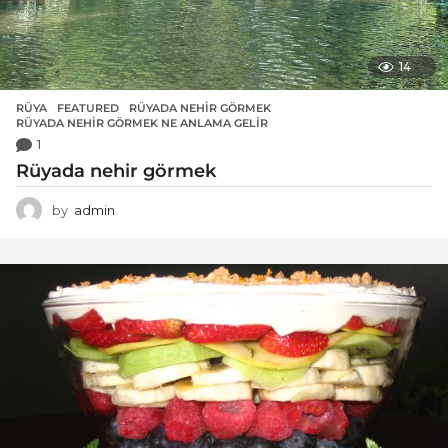
14
RÜYA
FEATURED
,
RÜYADA NEHIR GÖRMEK
,
RÜYADA NEHIR GÖRMEK NE ANLAMA GELIR
1
Rüyada nehir görmek
by
admin