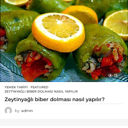
19
YEMEK TARIFI
FEATURED
,
ZEYTINYAĞLI BIBER DOLMASI NASIL YAPILIR
Zeytinyağlı biber dolması nasıl yapılır?
by
admin