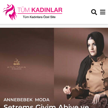
ANNEBEBEK
,
MODA
1
5
Setrems Giyim Abiye ve