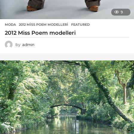
9
MODA
2012 MISS POEM MODELLERI
,
FEATURED
2012 Miss Poem modelleri
by
admin