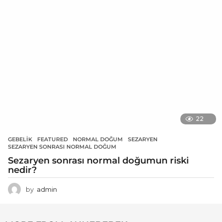
22
GEBELIK
FEATURED
,
NORMAL DOĞUM
,
SEZARYEN
,
SEZARYEN SONRASI NORMAL DOĞUM
Sezaryen sonrası normal doğumun riski
nedir?
by
admin