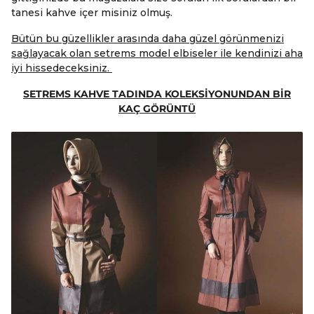
tanesi kahve içer misiniz olmuş.
Bütün bu güzellikler arasında daha güzel görünmenizi
sağlayacak olan setrems model elbiseler ile kendinizi aha
iyi hissedeceksiniz.
SETREMS KAHVE TADINDA KOLEKSİYONUNDAN BİR
KAÇ GÖRÜNTÜ
P
o
s
t
P
a
g
i
n
a