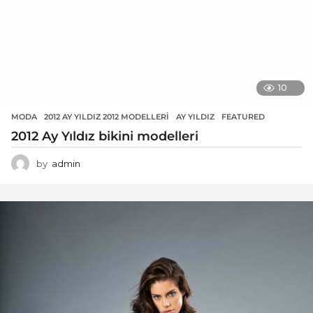
10
MODA
2012 AY YILDIZ 2012 MODELLERI
,
AY YILDIZ
,
FEATURED
2012 Ay Yıldız bikini modelleri
by
admin