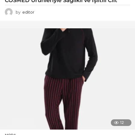
COSMED Ürünleriyle Sağlıklı ve Işıltılı Cilt
by
editor
12
MODA