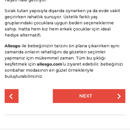
Sıcak tutan yapısıyla dışarıda oynarken ya da evde vakit
geçirirken rahatlık sunuyor. Üstelik farklı yaş
gruplarındaki çocuklara uygun beden seçeneklerine
sahip. Hatta hem kız hem erkek çocuklar için ideal
hediye alternatifi.
Allesgo
ile bebeğinizin tarzını ön plana çıkarırken aynı
zamanda onların rahatlığını da gözeten seçimler
yapmanız için mükemmel zaman. Tüm bu şıklığı
keşfetmek için
allesgo.com
’u ziyaret edebilir, bebeğinizi
sonbahar modasının en güzel örnekleriyle
buluşturabilirsiniz.
P
NEXT
o
s
t
P