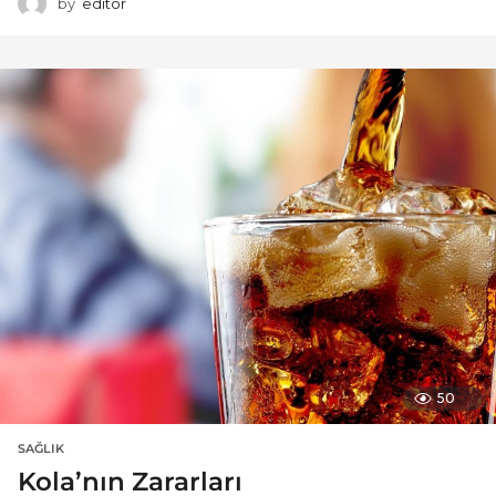
by
editor
50
SAĞLIK
Kola’nın Zararları