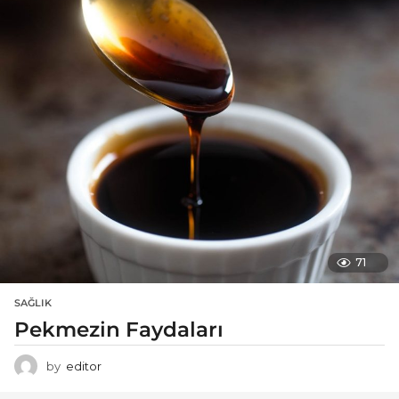
71
SAĞLIK
Pekmezin Faydaları
by
editor