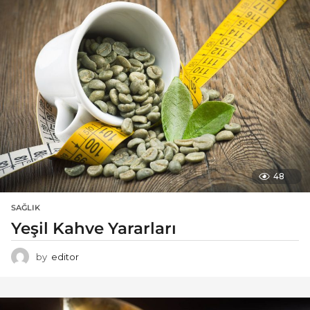
48
SAĞLIK
Yeşil Kahve Yararları
by
editor