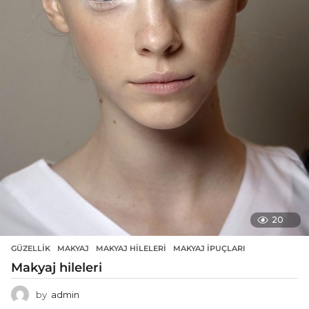
20
GÜZELLIK
MAKYAJ
,
MAKYAJ HILELERI
,
MAKYAJ IPUÇLARI
Makyaj hileleri
by
admin