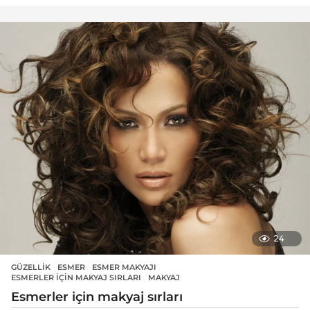
24
GÜZELLIK
ESMER
,
ESMER MAKYAJI
,
ESMERLER IÇIN MAKYAJ SIRLARI
,
MAKYAJ
Esmerler için makyaj sırları