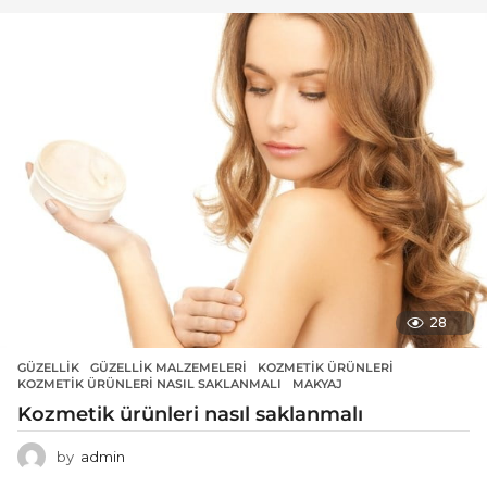
28
GÜZELLIK
GÜZELLIK MALZEMELERI
,
KOZMETIK ÜRÜNLERI
,
KOZMETIK ÜRÜNLERI NASIL SAKLANMALI
,
MAKYAJ
Kozmetik ürünleri nasıl saklanmalı
by
admin