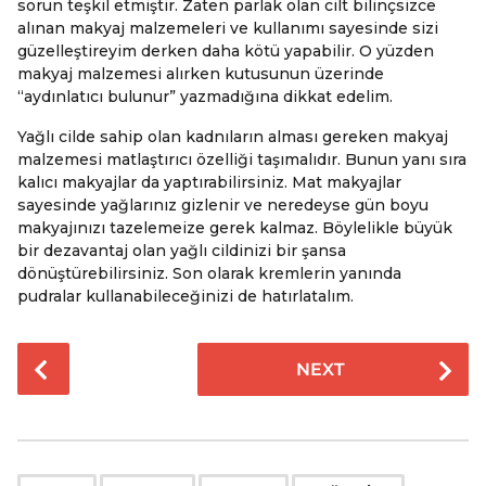
sorun teşkil etmiştir. Zaten parlak olan cilt bilinçsizce
alınan makyaj malzemeleri ve kullanımı sayesinde sizi
güzelleştireyim derken daha kötü yapabilir. O yüzden
makyaj malzemesi alırken kutusunun üzerinde
“aydınlatıcı bulunur” yazmadığına dikkat edelim.
Yağlı cilde sahip olan kadnıların alması gereken makyaj
malzemesi matlaştırıcı özelliği taşımalıdır. Bunun yanı sıra
kalıcı makyajlar da yaptırabilirsiniz. Mat makyajlar
sayesinde yağlarınız gizlenir ve neredeyse gün boyu
makyajınızı tazelemeize gerek kalmaz. Böylelikle büyük
bir dezavantaj olan yağlı cildinizi bir şansa
dönüştürebilirsiniz. Son olarak kremlerin yanında
pudralar kullanabileceğinizi de hatırlatalım.
P
NEXT
o
s
t
P
,
,
,