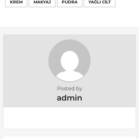
a
KREM
MAKYAJ
PUDRA
YAĞLI CILT
g
i
n
a
t
i
o
n
Posted by
admin