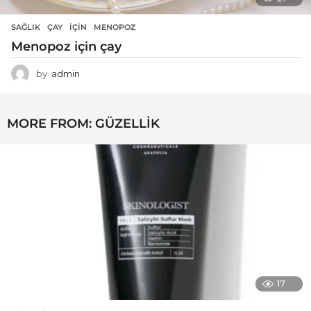
SAĞLIK
ÇAY
,
IÇIN
,
MENOPOZ
Menopoz için çay
by
admin
MORE FROM:
GÜZELLIK
17