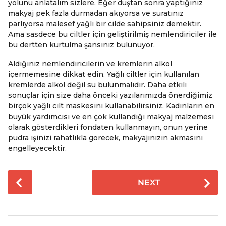
yolunu anlatalım sizlere. Eğer duştan sonra yaptığınız
makyaj pek fazla durmadan akıyorsa ve suratınız
parlıyorsa malesef yağlı bir cilde sahipsiniz demektir.
Ama sasdece bu ciltler için geliştirilmiş nemlendiriciler ile
bu dertten kurtulma şansınız bulunuyor.
Aldığınız nemlendiricilerin ve kremlerin alkol
içermemesine dikkat edin. Yağlı ciltler için kullanılan
kremlerde alkol değil su bulunmalıdır. Daha etkili
sonuçlar için size daha önceki yazılarımızda önerdiğimiz
birçok yağlı cilt maskesini kullanabilirsiniz. Kadınların en
büyük yardımcısı ve en çok kullandığı makyaj malzemesi
olarak gösterdikleri fondaten kullanmayın, onun yerine
pudra işinizi rahatlıkla görecek, makyajınızın akmasını
engelleyecektir.
P
NEXT
o
s
t