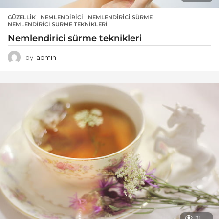
GÜZELLIK
NEMLENDIRICI
,
NEMLENDIRICI SÜRME
,
NEMLENDIRICI SÜRME TEKNIKLERI
Nemlendirici sürme teknikleri
by
admin
21