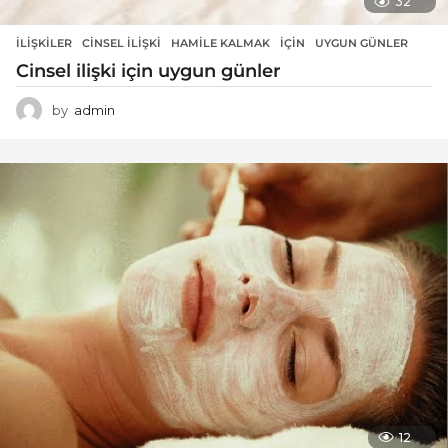
32
İLIŞKILER
CINSEL ILIŞKI
,
HAMILE KALMAK
,
IÇIN
,
UYGUN GÜNLER
Cinsel ilişki için uygun günler
by
admin
12