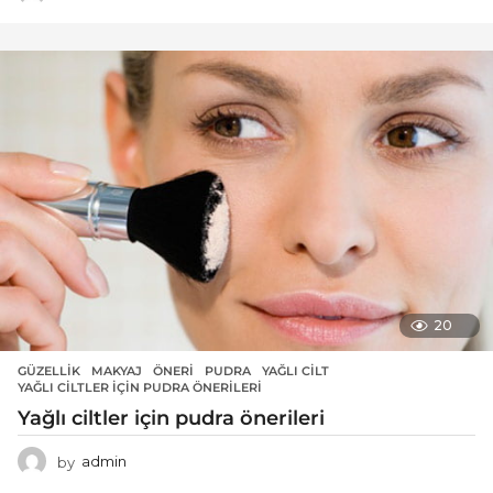
20
GÜZELLIK
MAKYAJ
,
ÖNERI
,
PUDRA
,
YAĞLI CILT
,
YAĞLI CILTLER IÇIN PUDRA ÖNERILERI
Yağlı ciltler için pudra önerileri
by
admin