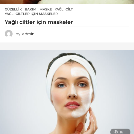
GÜZELLIK
BAKIM
,
MASKE
,
YAĞLI CILT
,
YAĞLI CILTLER IÇIN MASKELER
Yağlı ciltler için maskeler
by
admin
16