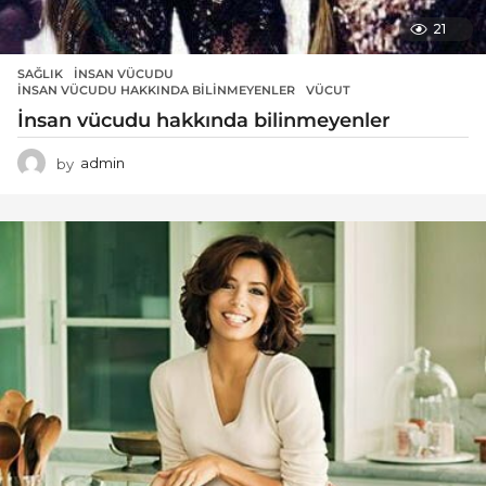
21
SAĞLIK
INSAN VÜCUDU
,
İNSAN VÜCUDU HAKKINDA BILINMEYENLER
,
VÜCUT
İnsan vücudu hakkında bilinmeyenler
by
admin