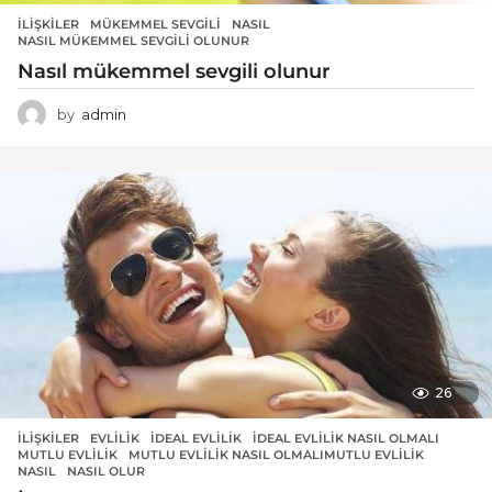
İLIŞKILER
MÜKEMMEL SEVGILI
,
NASIL
,
NASIL MÜKEMMEL SEVGILI OLUNUR
Nasıl mükemmel sevgili olunur
by
admin
26
İLIŞKILER
EVLILIK
,
IDEAL EVLILIK
,
İDEAL EVLILIK NASIL OLMALI
,
MUTLU EVLILIK
,
MUTLU EVLILIK NASIL OLMALIMUTLU EVLILIK
,
NASIL
,
NASIL OLUR