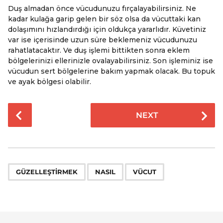
Duş almadan önce vücudunuzu fırçalayabilirsiniz. Ne
kadar kulağa garip gelen bir söz olsa da vücuttaki kan
dolaşımını hızlandırdığı için oldukça yararlıdır. Küvetiniz
var ise içerisinde uzun süre beklemeniz vücudunuzu
rahatlatacaktır. Ve duş işlemi bittikten sonra eklem
bölgelerinizi ellerinizle ovalayabilirsiniz. Son işleminiz ise
vücudun sert bölgelerine bakım yapmak olacak. Bu topuk
ve ayak bölgesi olabilir.
P
NEXT
o
s
t
P
,
,
a
GÜZELLEŞTIRMEK
NASIL
VÜCUT
g
i
n