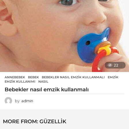
22
ANNEBEBEK
BEBEK
,
BEBEKLER NASIL EMZIK KULLANMALI
,
EMZIK
,
EMZIK KULLANIMI
,
NASIL
Bebekler nasıl emzik kullanmalı
by
admin
MORE FROM:
GÜZELLIK