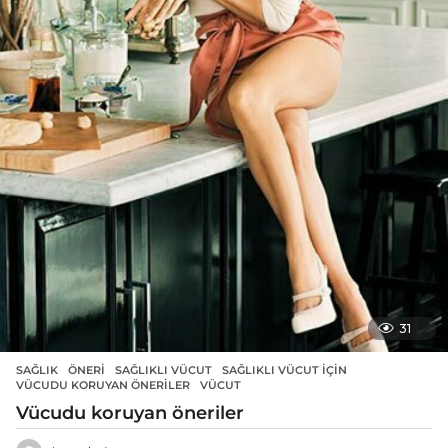
31
SAĞLIK
ÖNERI
,
SAĞLIKLI VÜCUT
,
SAĞLIKLI VÜCUT IÇIN
,
VÜCUDU KORUYAN ÖNERILER
,
VÜCUT
Vücudu koruyan öneriler