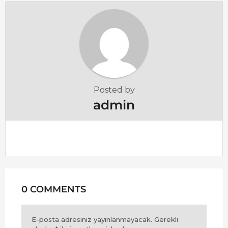
a
t
i
o
n
Posted by
admin
0 COMMENTS
E-posta adresiniz yayınlanmayacak.
Gerekli