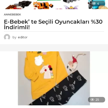
4
ANNEBEBEK
E-Bebek’ te Seçili Oyuncakları %30
İndirimli!
by
editor
25