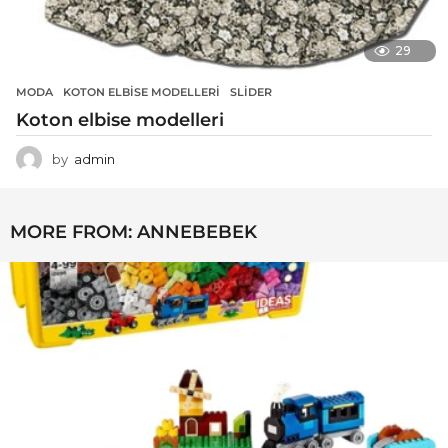
29
MODA
KOTON ELBISE MODELLERI
,
SLIDER
Koton elbise modelleri
by
admin
MORE FROM:
ANNEBEBEK