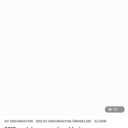
10
EV DEKORASYON
2012 EV DEKORASYON ÖRNEKLERI
,
SLIDER