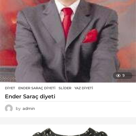
9
DIYET
ENDER SARAÇ DIYETI
,
SLIDER
,
YAZ DIYETI
Ender Saraç diyeti
by
admin