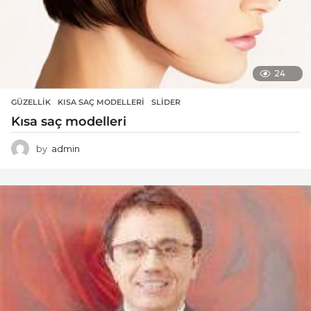
24
GÜZELLIK
KISA SAÇ MODELLERI
,
SLIDER
Kısa saç modelleri
by
admin