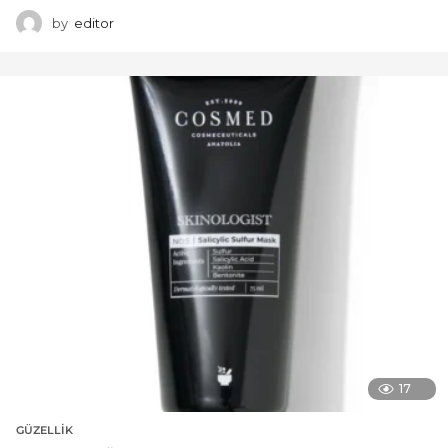
by
editor
17
GÜZELLIK