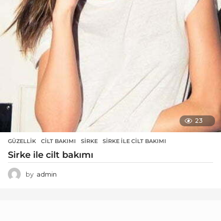
23
GÜZELLIK
CILT BAKIMI
,
SIRKE
,
SIRKE ILE CILT BAKIMI
Sirke ile cilt bakımı
by
admin