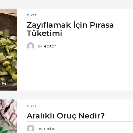
DIYET
Zayıflamak İçin Pırasa
Tüketimi
by
editor
94
DIYET
Aralıklı Oruç Nedir?
by
editor