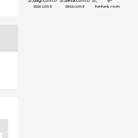
dagi.com.tr
desa.com.tr
e-bebek.com
elbisebul.com
emelpirlanta.c...
etatpur.com.tr
evdeeczane.com