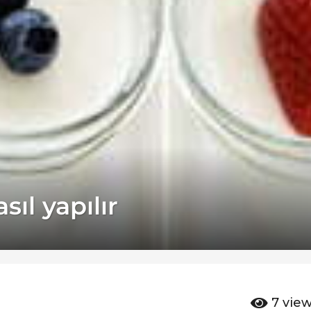
ıl yapılır
7
vie