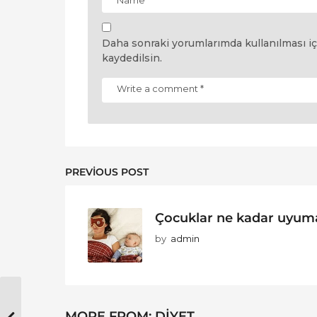
Daha sonraki yorumlarımda kullanılması iç
kaydedilsin.
PREVIOUS POST
Çocuklar ne kadar uyuma
by
admin
MORE FROM:
DIYET