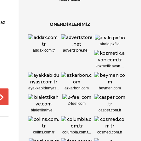
 az
ÖNERDİKLERİMİZ
airalo.pxf.io
addax.com.tr
advertstore.ne...
kozmetik.avon....
ayakkabidunyas...
azkarbon.com
beymen.com
2-feel.com
bialettikahve....
casper.com.tr
colins.com.tr
columbia.com.t...
cosmed.com.tr