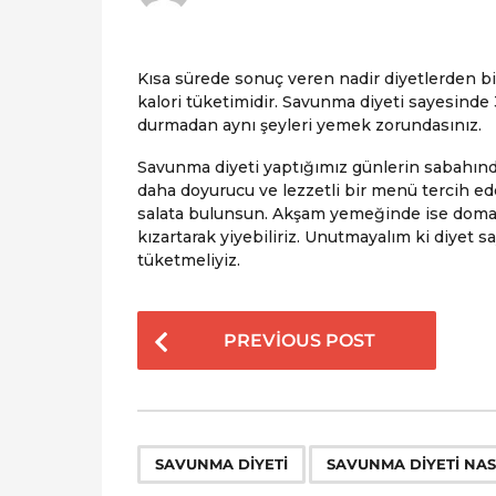
4
4
y
y
ı
ı
l
l
Kısa sürede sonuç veren nadir diyetlerden bi
a
a
kalori tüketimidir. Savunma diyeti sayesinde
g
g
durmadan aynı şeyleri yemek zorundasınız.
o
o
Savunma diyeti yaptığımız günlerin sabahınd
daha doyurucu ve lezzetli bir menü tercih e
salata bulunsun. Akşam yemeğinde ise domate
kızartarak yiyebiliriz. Unutmayalım ki diyet 
tüketmeliyiz.
P
PREVIOUS POST
o
s
t
P
,
SAVUNMA DIYETI
SAVUNMA DIYETI NASI
a