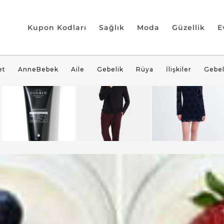
Kupon Kodları
Sağlık
Moda
Güzellik
E
et
AnneBebek
Aile
Gebelik
Rüya
İlişkiler
Gebel