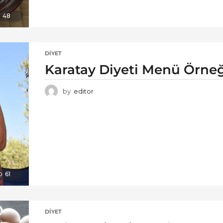
48
DIYET
Karatay Diyeti Menü Örneğ
by
editor
61
DIYET