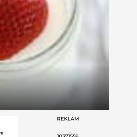
REKLAM
ws
10371559