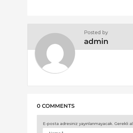
g
i
n
a
Posted by
t
admin
i
o
n
0 COMMENTS
E-posta adresiniz yayınlanmayacak.
Gerekli a