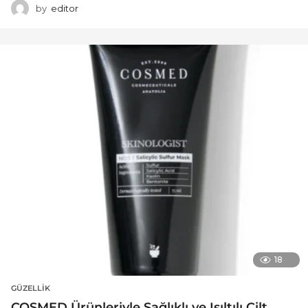
by
editor
18
GÜZELLIK
COSMED Ürünleriyle Sağlıklı ve Işıltılı Cilt