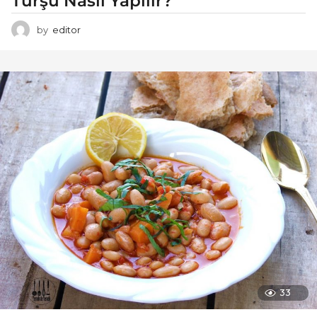
Turşu Nasıl Yapılır?
by
editor
33