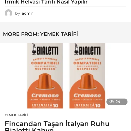
İrmik Helvası Tarifi Nasıl Yapılır
by
admin
MORE FROM:
YEMEK TARIFI
24
YEMEK TARIFI
Fincandan Taşan İtalyan Ruhu
Bialetti Kahve