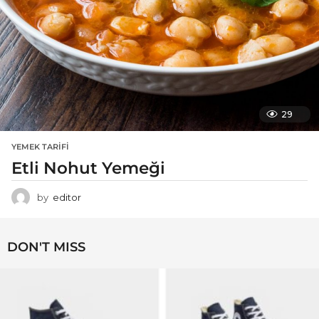
29
YEMEK TARIFI
Etli Nohut Yemeği
by
editor
DON'T MISS