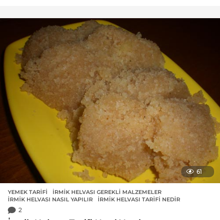
61
YEMEK TARIFI
İRMIK HELVASI GEREKLI MALZEMELER
,
İRMIK HELVASI NASIL YAPILIR
,
İRMIK HELVASI TARIFI NEDIR
2