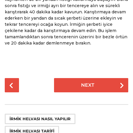
sonra fıstığı ve irmiği ayrı bir tencereye alın ve sürekli
karıştırarak 40 dakika kadar kavurun. Karıştırmaya devam
ederken bir yandan da sıcak şerbeti üzerine ekleyin ve
tekrar tencereyi ocağa koyun. İrmiğin şerbeti iyice
çekilene kadar da karıştırmaya devam edin. Bu işlem
tamamlandıktan sonra tencerenin üzerini bir bezle örtün
ve 20 dakika kadar demlenmeye bırakın.
P
NEXT
o
s
t
P
,
a
İRMIK HELVASI NASIL YAPILIR
g
İRMIK HELVASI TARIFI