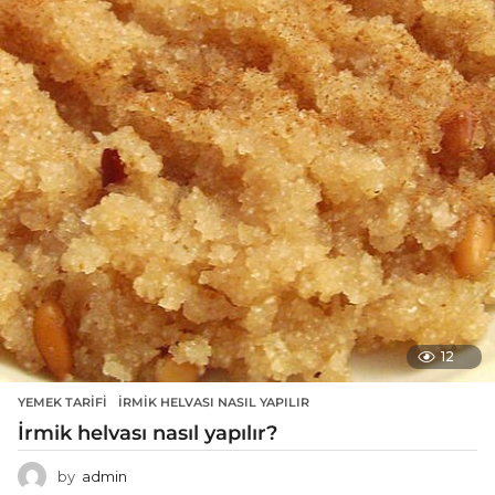
12
YEMEK TARIFI
İRMIK HELVASI NASIL YAPILIR
İrmik helvası nasıl yapılır?
by
admin