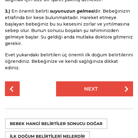
3.)
En önemli belirti
suyunuzun gelmesi
dir. Bebeğinizin
etrafında bir kese bulunmaktadır. Hareket etmeye
başlayan bebeğiniz bu su kesesini zorlar ve yırtılmasına
sebep olur. Bunun sonucu boşalan şu rahiminizden
gelmeye başlar. Su geldiği anda mutlaka doktora gitmeniz
gerekir.
Evet yukarıdaki belirtilen üç önemli ilk doğum belirtilerini
öğrendiniz. Bebeğinize ve kendi sağlığınıza dikkat
ediniz.
P
NEXT
o
s
t
P
,
,
a
BEBEK HANGI BELIRTILER SONUCU DOĞAR
g
İLK DOĞUM BELIRTILERI NELERDIR