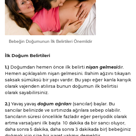
Bebeğin Doğumunun İlk Belirtileri Önemlidir
İlk Doğum Belirtileri
1.)
Doğumdan hemen önce ilk belirti
nişan gelmesi
dir.
Hemen açıklayalım nişan gelmesini. Rahim ağzını tıkayan
saksak sümüksü bir yapı vardır. Bu yapı eğer kanla karışık
olarak vajenden atılırsa bunun doğumun ilk belirtisi
olarak sayabilirsiniz.
2.)
Yavaş yavaş
doğum ağrıları
(sancılar) başlar. Bu
sancılar belinizde ve sırtınızda ağrılara sebep olabilir.
Sancıların süresi öncelikle fazladır eğer periyodik olarak
artma varsa(yani ilk başta 10 dakika da bir sancı oluyor,
daha sonra 5 dakika, daha sonra 3 dakikada bir) bebeğiniz
doğmak için size bir işaret yakmış demektir.