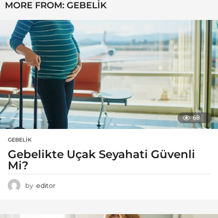
MORE FROM:
GEBELIK
68
GEBELIK
Gebelikte Uçak Seyahati Güvenli
Mi?
by
editor