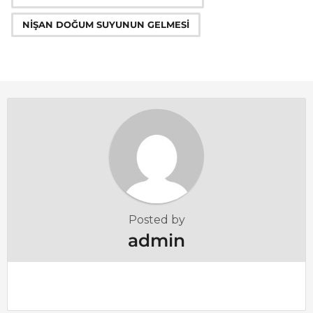
i
n
NIŞAN DOĞUM SUYUNUN GELMESI
a
t
i
o
n
Posted by
admin