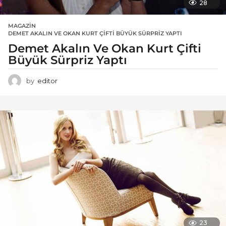
28
MAGAZIN
DEMET AKALIN VE OKAN KURT ÇIFTI BÜYÜK SÜRPRIZ YAPTI
Demet Akalın Ve Okan Kurt Çifti
Büyük Sürpriz Yaptı
by
editor
23