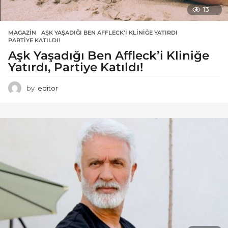
13
MAGAZIN
AŞK YAŞADIĞI BEN AFFLECK’I KLINIĞE YATIRDI
,
PARTIYE KATILDI!
Aşk Yaşadığı Ben Affleck’i Kliniğe
Yatırdı, Partiye Katıldı!
by
editor