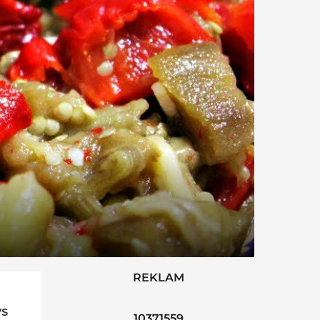
REKLAM
ws
10371559