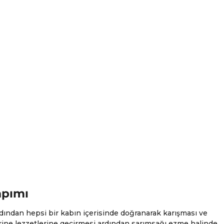
apımı
dından hepsi bir kabın içerisinde doğranarak karışması ve
erine lezzetlerine geçirmesi ardından sarımsağı ezme halinde