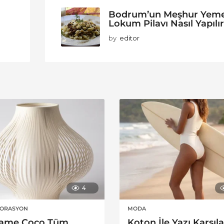
Bodrum’un Meşhur Yem
Lokum Pilavı Nasıl Yapılı
by
editor
4
KORASYON
MODA
ame Coco Tüm
Koton İle Yazı Karşıl