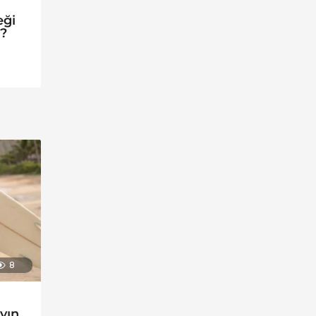
eği
r?
8
ayın