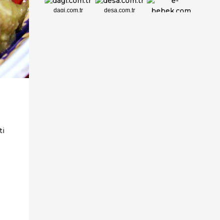
dagi.com.tr
desa.com.tr
e-bebek.com
elbisebul.com
emelpirlanta.c...
etatpur.com.tr
evdeeczane.com
ti