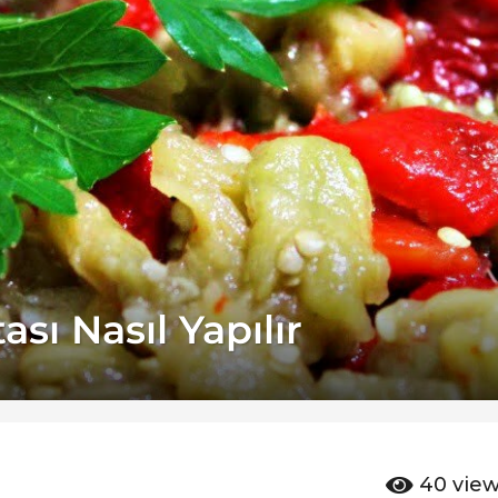
sı Nasıl Yapılır
40
vie