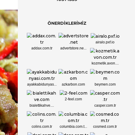
ÖNERDİKLERİMİZ
airalo.pxf.io
addax.com.tr
advertstore.ne...
kozmetik.avon....
ayakkabidunyas...
azkarbon.com
beymen.com
2-feel.com
bialettikahve....
casper.com.tr
colins.com.tr
columbia.com.t...
cosmed.com.tr