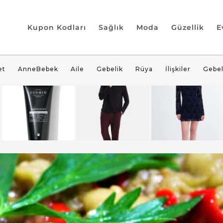
Kupon Kodları
Sağlık
Moda
Güzellik
E
et
AnneBebek
Aile
Gebelik
Rüya
İlişkiler
Gebel