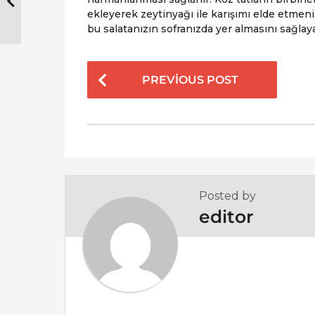
ekleyerek zeytinyağı ile karışımı elde etmeni
bu salatanızın sofranızda yer almasını sağlaya
P
PREVIOUS POST
o
s
t
P
a
g
Posted by
i
editor
n
a
t
i
o