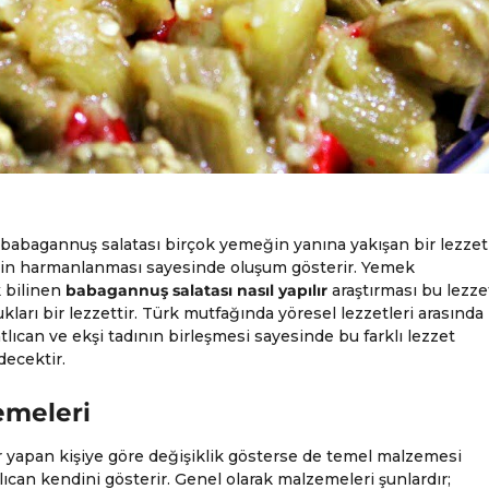
an babagannuş salatası birçok yemeğin yanına yakışan bir lezzet
lerin harmanlanması sayesinde oluşum gösterir. Yemek
 bilinen
babagannuş salatası nasıl yapılır
araştırması bu lezze
ları bir lezzettir. Türk mutfağında yöresel lezzetleri arasında
lıcan ve ekşi tadının birleşmesi sayesinde bu farklı lezzet
decektir.
emeleri
r yapan kişiye göre değişiklik gösterse de temel malzemesi
can kendini gösterir. Genel olarak malzemeleri şunlardır;