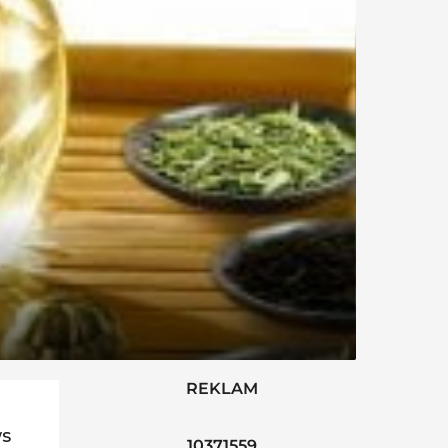
REKLAM
ws
10371559