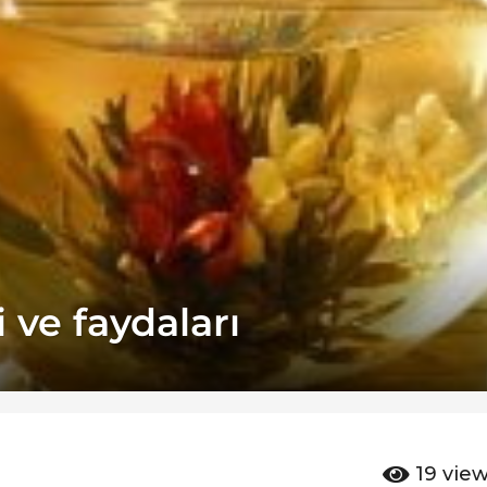
i ve faydaları
19
vie