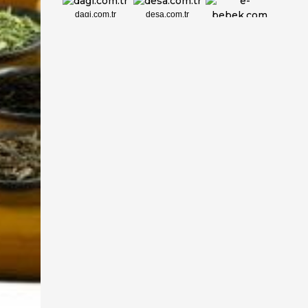
dagi.com.tr
desa.com.tr
e-bebek.com
elbisebul.com
emelpirlanta.c...
etatpur.com.tr
evdeeczane.com