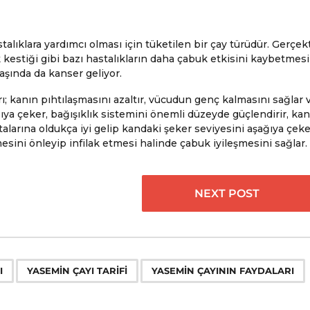
talıklara yardımcı olması için tüketilen bir çay türüdür. Gerçe
k kestiği gibi bazı hastalıkların daha çabuk etkisini kaybetmesi
başında da kanser geliyor.
arı; kanın pıhtılaşmasını azaltır, vücudun genç kalmasını sağlar 
ağıya çeker, bağışıklık sistemini önemli düzeyde güçlendirir, kan
alarına oldukça iyi gelip kandaki şeker seviyesini aşağıya çeke
mesini önleyip infilak etmesi halinde çabuk iyileşmesini sağlar.
NEXT POST
,
,
I
YASEMIN ÇAYI TARIFI
YASEMIN ÇAYININ FAYDALARI