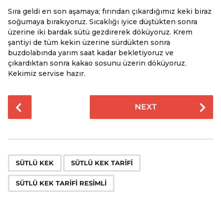
Sıra geldi en son aşamaya; fırından çıkardığımız keki biraz
soğumaya bırakıyoruz. Sıcaklığı iyice düştükten sonra
üzerine iki bardak sütü gezdirerek döküyoruz. Krem
şantiyi de tüm kekin üzerine sürdükten sonra
buzdolabında yarım saat kadar bekletiyoruz ve
çıkardıktan sonra kakao sosunu üzerin döküyoruz.
Kekimiz servise hazır.
P
NEXT
o
s
t
P
,
,
a
SÜTLÜ KEK
SÜTLÜ KEK TARIFI
g
SÜTLÜ KEK TARIFI RESIMLI
i
n
a