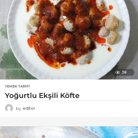
38
YEMEK TARIFI
Yoğurtlu Ekşili Köfte
by
editor