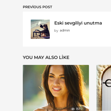
PREVIOUS POST
Eski sevgiliyi unutma
by
admin
YOU MAY ALSO LIKE
151