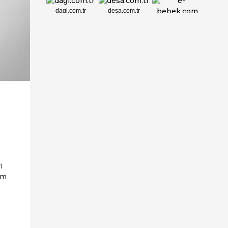
dagi.com.tr
desa.com.tr
e-bebek.com
elbisebul.com
emelpirlanta.c...
etatpur.com.tr
evdeeczane.com
i
ım