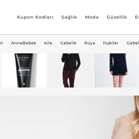
Kupon Kodları
Sağlık
Moda
Güzellik
E
et
AnneBebek
Aile
Gebelik
Rüya
İlişkiler
Gebel