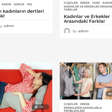
İLIŞKILER
ERKEK
,
FARK
,
KADIN
KADIN
,
SORUN
,
YAZ
KADINLAR VE ERKEKLER ARASIN
FARKLAR
n kadınların dertleri
k!
Kadınlar ve Erkekler
Arasındaki Farklar
by
admin
by
admin
İLIŞKILER
ERKEK
,
26
ERKEKLERIN KADINLARLA
PROBLEMLERI