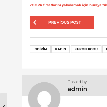
ZOOPA fırsatlarını yakalamak için buraya tık
P
PREVIOUS POST
o
s
t
P
,
,
,
INDIRIM
KADIN
KUPON KODU
a
g
i
n
a
Posted by
t
admin
i
o
n