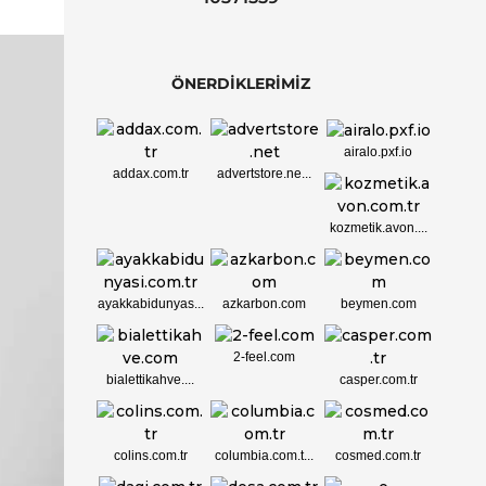
ÖNERDİKLERİMİZ
airalo.pxf.io
addax.com.tr
advertstore.ne...
kozmetik.avon....
ayakkabidunyas...
azkarbon.com
beymen.com
2-feel.com
bialettikahve....
casper.com.tr
colins.com.tr
columbia.com.t...
cosmed.com.tr