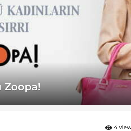
rı Zoopa!
4
vie