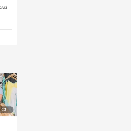
,
DAKI
23
,