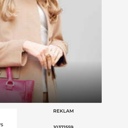
REKLAM
ws
10371559