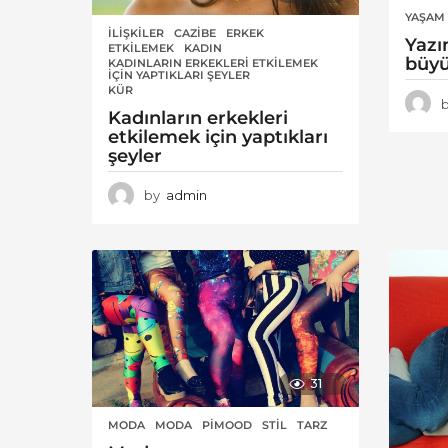
YAŞAM
İLIŞKILER
CAZIBE
,
ERKEK
,
Yazı
ETKILEMEK
,
KADIN
,
büyü
KADINLARIN ERKEKLERI ETKILEMEK
,
IÇIN YAPTIKLARI ŞEYLER
KÜR
Kadınların erkekleri
etkilemek için yaptıkları
şeyler
by
admin
31
MODA
MODA
,
PIMOOD
,
STIL
,
TARZ