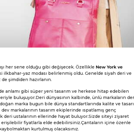
ışı her sene olduğu gibi değişecek. Özellikle
New York ve
i ilkbahar-yaz modası belirlenmiş oldu. Genelde siyah deri ve
z de şimdiden hazırlanın.
e anlamı gibi süper yeni tasarım ve herkese hitap edebilen
ileriyle buluşuyor.Deri dünyasının kalbinde, ünlü markaların der
 doğan marka bugun bile dünya standartlarında kalite ve tasar
 dev markalarının tasarım ekiplerinde ıspatlamış genç
k deri ustalarının ellerinde hayat buluyor.Sizde siteyi ziyaret
erişilebilir fiyatlarla elde edebilirsiniz.Çantaların içine özenle
de kaybolmaktan kurtulmuş olacaksınız.