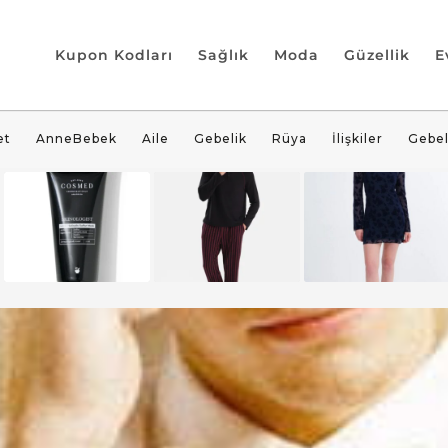
Kupon Kodları
Sağlık
Moda
Güzellik
E
et
AnneBebek
Aile
Gebelik
Rüya
İlişkiler
Gebel