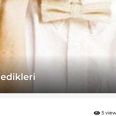
edikleri
5
vie