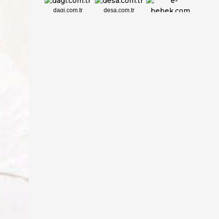
dagi.com.tr
desa.com.tr
e-bebek.com
elbisebul.com
emelpirlanta.c...
etatpur.com.tr
evdeeczane.com