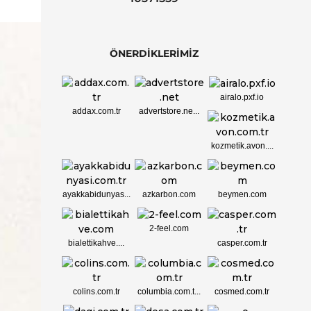
ÖNERDİKLERİMİZ
airalo.pxf.io
addax.com.tr
advertstore.ne...
kozmetik.avon....
ayakkabidunyas...
azkarbon.com
beymen.com
2-feel.com
bialettikahve....
casper.com.tr
colins.com.tr
columbia.com.t...
cosmed.com.tr