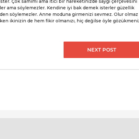
ister. Çok samimi ama itici bir hareketinizde saygı çerçevesini
rler ama söylemezler. Kendine iyi bak demek isterler güzellik
nden söylemezler. Anne moduna girmenizi sevmez. Olur olmaz
yken ikinizin de hem fikir olmanızı, hiç değilse öyle gözükmeni
NEXT POST