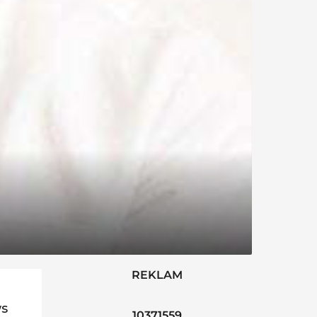
REKLAM
ws
10371559