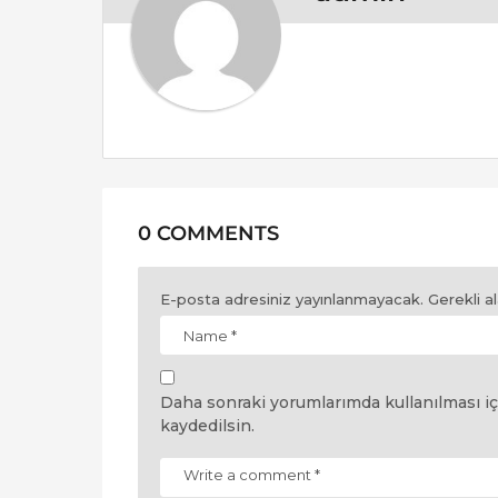
i
o
n
0 COMMENTS
E-posta adresiniz yayınlanmayacak.
Gerekli a
Daha sonraki yorumlarımda kullanılması iç
kaydedilsin.