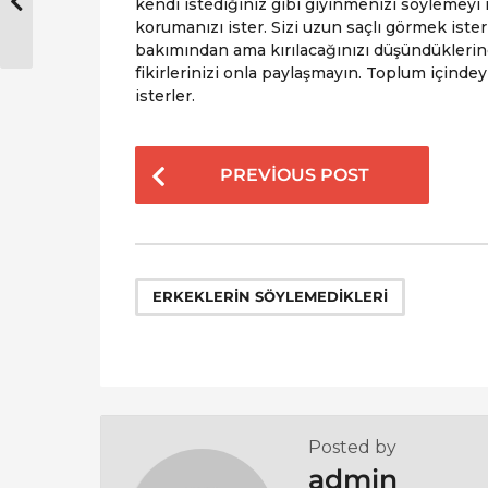
kendi istediğiniz gibi giyinmenizi söylemeyi 
korumanızı ister. Sizi uzun saçlı görmek iste
bakımından ama kırılacağınızı düşündükleri
fikirlerinizi onla paylaşmayın. Toplum içinde
isterler.
P
PREVIOUS POST
o
s
t
P
ERKEKLERIN SÖYLEMEDIKLERI
a
g
i
n
a
Posted by
t
admin