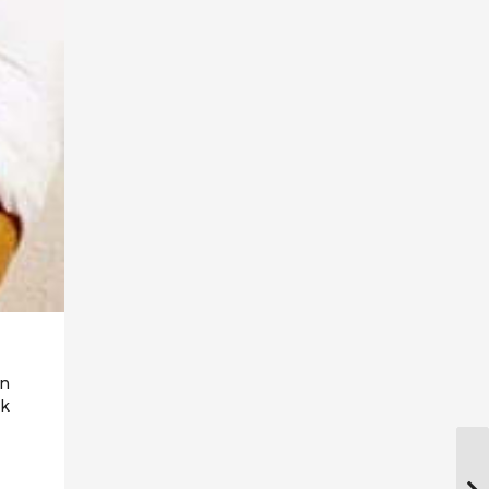
en
ek