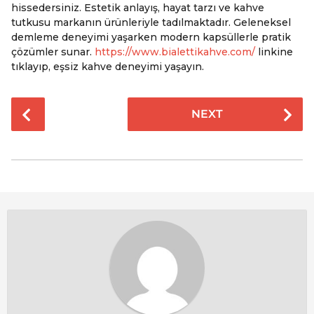
hissedersiniz. Estetik anlayış, hayat tarzı ve kahve
tutkusu markanın ürünleriyle tadılmaktadır. Geleneksel
demleme deneyimi yaşarken modern kapsüllerle pratik
çözümler sunar.
https://www.bialettikahve.com/
linkine
tıklayıp, eşsiz kahve deneyimi yaşayın.
P
NEXT
o
s
t
P
a
g
i
n
a
t
i