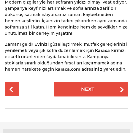
Modern çizgileriyle her sofranın yıldızı olmayı vaat ediyor.
Şampanya keyfinizi artırmak ve sofralarınıza zarif bir
dokunuş katmak istiyorsanız zaman kaybetmeden
hemen keşfedin. İçkinizin tadını çıkarırken aynı zamanda
sofranıza stil katın. Hem kendinize hem de sevdiklerinize
unutulmaz bir deneyim yaşatın!
Zamanı geldi! Evinizi güzelleştirmek, mutfak gereçlerinizi
yenilemek veya şık sofra düzenlemek için
Karaca
kırmızı
etiketli ürünlerden faydalanabilirsiniz. Kampanya
stoklarla sınırlı olduğundan fırsatları kaçırmamak adına
hemen harekete geçin
karaca.com
adresini ziyaret edin.
P
NEXT
o
s
t
P
a
g