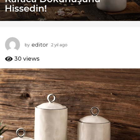
Hissedin!
a
g
o
2
y
ı
editor
by
2 yıl ago
2
l
y
a
ı
30
views
g
l
o
a
g
o