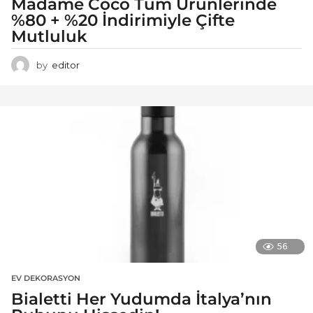
Madame Coco Tüm Ürünlerinde
%80 + %20 İndirimiyle Çifte
Mutluluk
by
editor
56
EV DEKORASYON
Bialetti Her Yudumda İtalya’nın