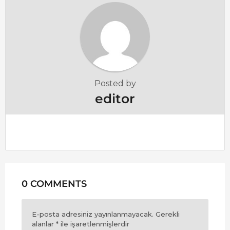
i
n
a
t
i
o
Posted by
n
editor
0 COMMENTS
E-posta adresiniz yayınlanmayacak.
Gerekli
alanlar
*
ile işaretlenmişlerdir