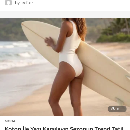
by
editor
8
MODA
Koton İle Yazı Karşılayın Sezonun Trend Tatil