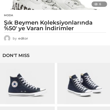
6
MODA
Şık Beymen Koleksiyonlarında
%50′ ye Varan İndirimler
by
editor
DON'T MISS