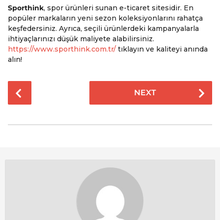
Sporthink
, spor ürünleri sunan e-ticaret sitesidir. En
popüler markaların yeni sezon koleksiyonlarını rahatça
keşfedersiniz. Ayrıca, seçili ürünlerdeki kampanyalarla
ihtiyaçlarınızı düşük maliyete alabilirsiniz.
https://www.sporthink.com.tr/
tıklayın ve kaliteyi anında
alın!
P
NEXT
o
s
t
P
a
g
i
n
a
t