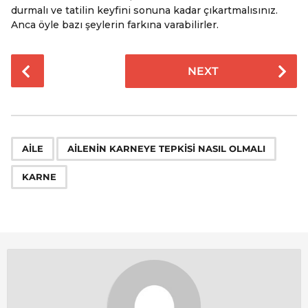
durmalı ve tatilin keyfini sonuna kadar çıkartmalısınız.
Anca öyle bazı şeylerin farkına varabilirler.
P
NEXT
o
s
t
P
,
,
a
AILE
AILENIN KARNEYE TEPKISI NASIL OLMALI
g
KARNE
i
n
a
t
i
o
n