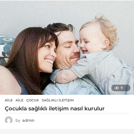
9
AILE
AILE
,
ÇOCUK
,
SAĞLIKLI ILETIŞIM
Çocukla sağlıklı iletişim nasıl kurulur
by
admin