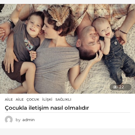
22
AILE
AILE
,
ÇOCUK
,
ILIŞKI
,
SAĞLIKLI
Çocukla iletişim nasıl olmalıdır
by
admin