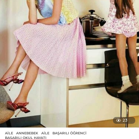
23
AILE
,
ANNEBEBEK
AILE
,
BAŞARILI ÖĞRENCI
,
BAŞARILI OKUL HAYATI