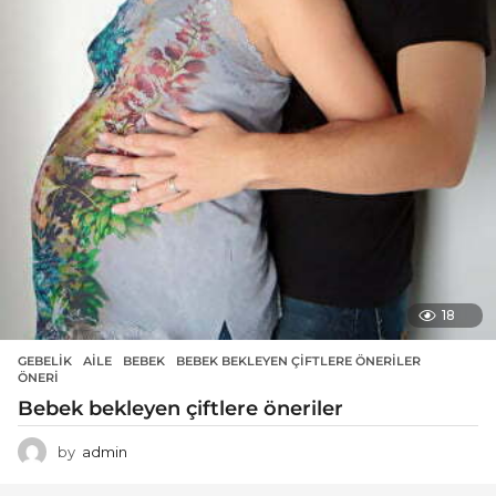
18
GEBELIK
AILE
,
BEBEK
,
BEBEK BEKLEYEN ÇIFTLERE ÖNERILER
,
ÖNERI
Bebek bekleyen çiftlere öneriler
by
admin