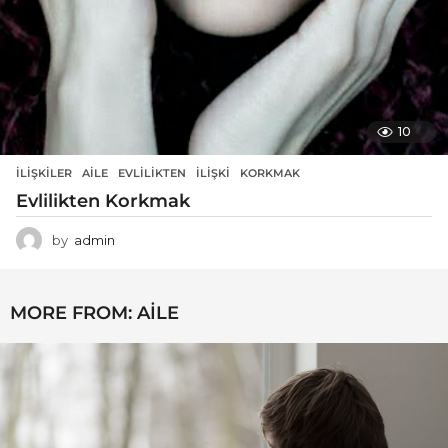
10
İLIŞKILER
AILE
,
EVLILIKTEN
,
ILIŞKI
,
KORKMAK
Evlilikten Korkmak
by
admin
MORE FROM:
AILE