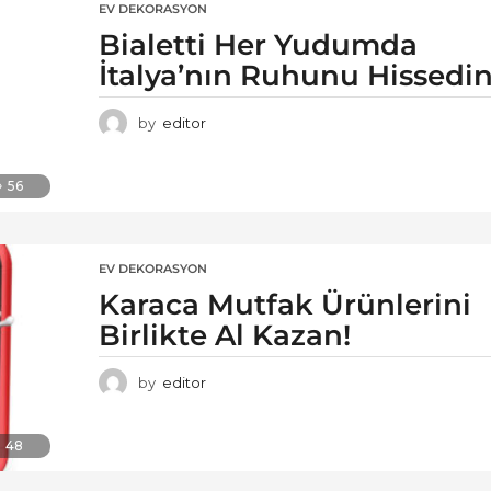
EV DEKORASYON
Bialetti Her Yudumda
İtalya’nın Ruhunu Hissedin
by
editor
56
EV DEKORASYON
Karaca Mutfak Ürünlerini
Birlikte Al Kazan!
by
editor
48