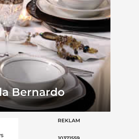
da Bernardo
REKLAM
ws
10371559