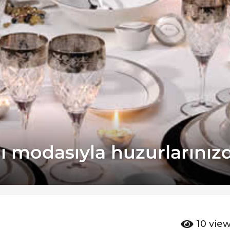
ı modasıyla huzurlarınız
10
vie