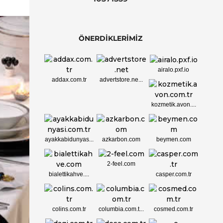
ÖNERDİKLERİMİZ
airalo.pxf.io
addax.com.tr
advertstore.ne...
kozmetik.avon....
ayakkabidunyas...
azkarbon.com
beymen.com
2-feel.com
bialettikahve....
casper.com.tr
colins.com.tr
columbia.com.t...
cosmed.com.tr