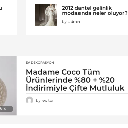
u
2012 dantel gelinlik
modasında neler oluyor?
by
admin
EV DEKORASYON
Madame Coco Tüm
Ürünlerinde %80 + %20
İndirimiyle Çifte Mutluluk
by
editor
4