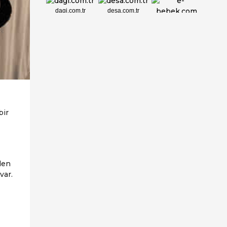
dagi.com.tr
desa.com.tr
e-bebek.com
elbisebul.com
emelpirlanta.c...
etatpur.com.tr
evdeeczane.com
bir
den
var.