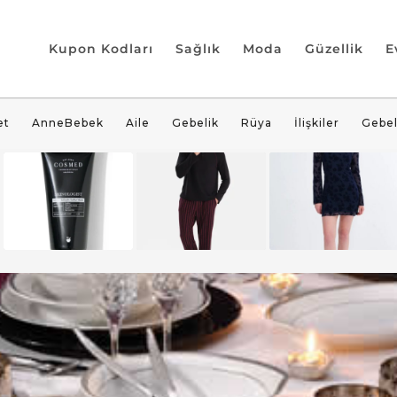
Kupon Kodları
Sağlık
Moda
Güzellik
E
et
AnneBebek
Aile
Gebelik
Rüya
İlişkiler
Gebel