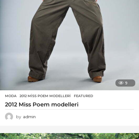
9
MODA
2012 MISS POEM MODELLERI
,
FEATURED
2012 Miss Poem modelleri
by
admin