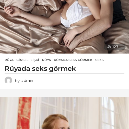
127
RÜYA
CINSEL ILIŞKI
,
RÜYA
,
RÜYADA SEKS GÖRMEK
,
SEKS
Rüyada seks görmek
by
admin