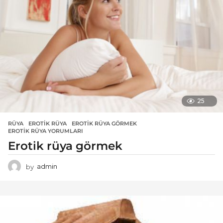
25
RÜYA
EROTIK RÜYA
,
EROTIK RÜYA GÖRMEK
,
EROTIK RÜYA YORUMLARI
Erotik rüya görmek
by
admin