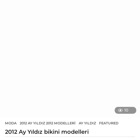
10
MODA
2012 AY YILDIZ 2012 MODELLERI
,
AY YILDIZ
,
FEATURED
2012 Ay Yıldız bikini modelleri