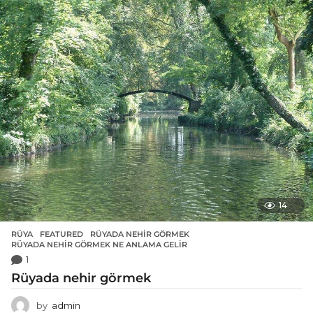
14
RÜYA
FEATURED
,
RÜYADA NEHIR GÖRMEK
,
RÜYADA NEHIR GÖRMEK NE ANLAMA GELIR
1
Rüyada nehir görmek
by
admin