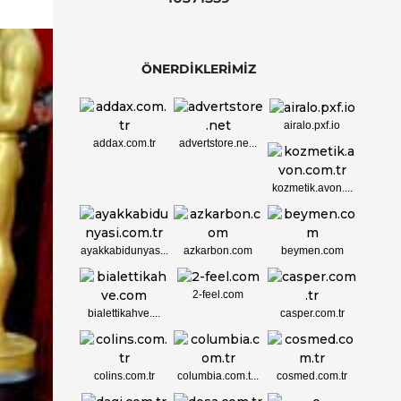
ÖNERDİKLERİMİZ
airalo.pxf.io
addax.com.tr
advertstore.ne...
kozmetik.avon....
ayakkabidunyas...
azkarbon.com
beymen.com
2-feel.com
bialettikahve....
casper.com.tr
colins.com.tr
columbia.com.t...
cosmed.com.tr