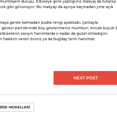
i muhteşem duruşu. Elbiseye göre yaptığınız makyaj da tutarsa
ok gibi görünüyor. Bu makyajı da aşırıya kaçmadan yine açık
maya gerek kalmadan pudra rengi ayakkabı, çantayla
az gecesi partilerinde boy göstermeniz mümkün. Ancak küçük b
biselerin sarışın hanımlarda o kadar da güzel olmadığını
n hakkını veren bronz ya da buğday tenli hanımlar.
NEXT POST
BISE MODELLERI