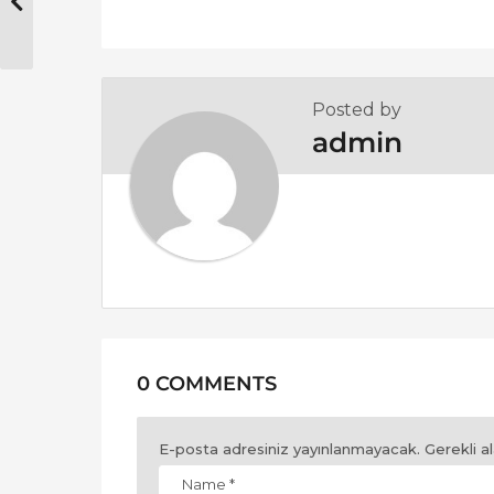
g
i
n
a
Posted by
t
admin
i
o
n
0 COMMENTS
E-posta adresiniz yayınlanmayacak.
Gerekli a