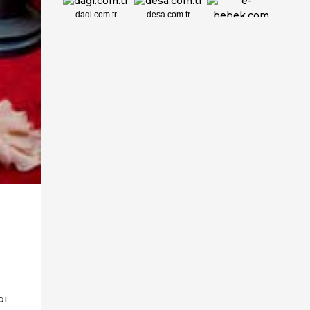
dagi.com.tr
desa.com.tr
e-bebek.com
elbisebul.com
emelpirlanta.c...
etatpur.com.tr
evdeeczane.com
bi