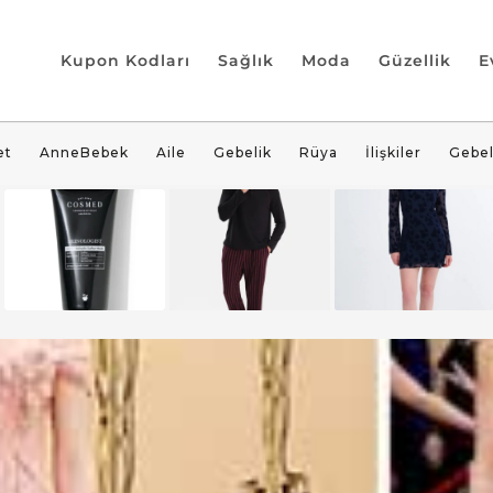
Kupon Kodları
Sağlık
Moda
Güzellik
E
et
AnneBebek
Aile
Gebelik
Rüya
İlişkiler
Gebel