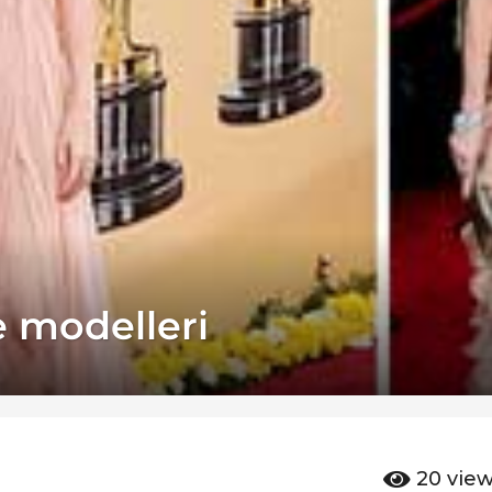
e modelleri
20
vie