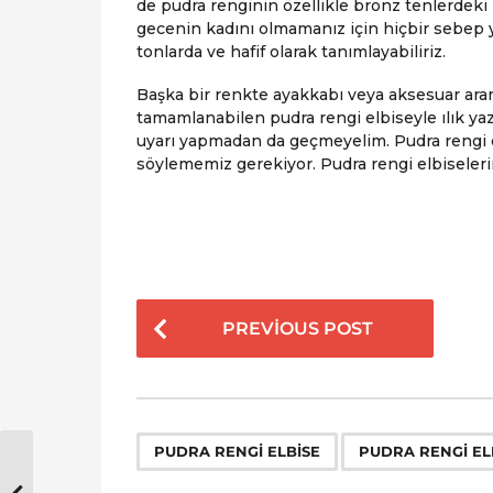
de pudra renginin özellikle bronz tenlerdek
gecenin kadını olmamanız için hiçbir sebep y
tonlarda ve hafif olarak tanımlayabiliriz.
Başka bir renkte ayakkabı veya aksesuar ara
tamamlanabilen pudra rengi elbiseyle ılık y
uyarı yapmadan da geçmeyelim. Pudra rengi el
söylememiz gerekiyor. Pudra rengi elbiseleri
P
PREVIOUS POST
o
s
t
P
,
PUDRA RENGI ELBISE
PUDRA RENGI EL
a