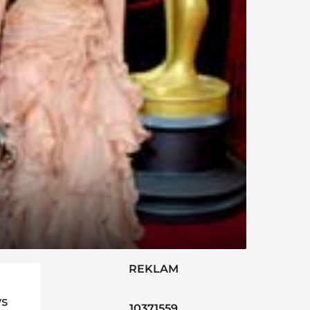
REKLAM
ws
10371559