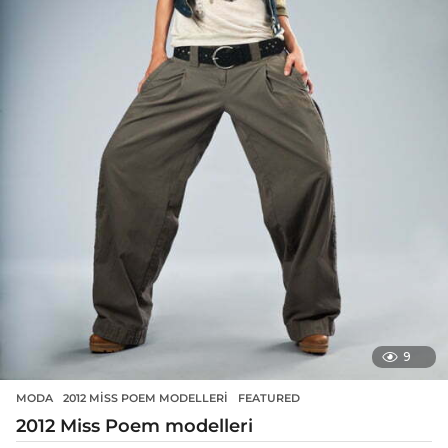
9
MODA
2012 MISS POEM MODELLERI
,
FEATURED
2012 Miss Poem modelleri