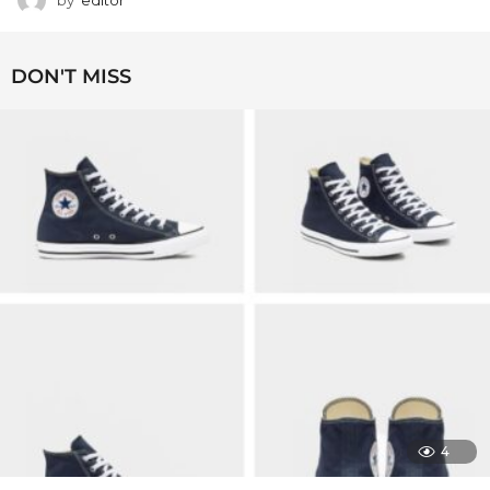
DON'T MISS
4