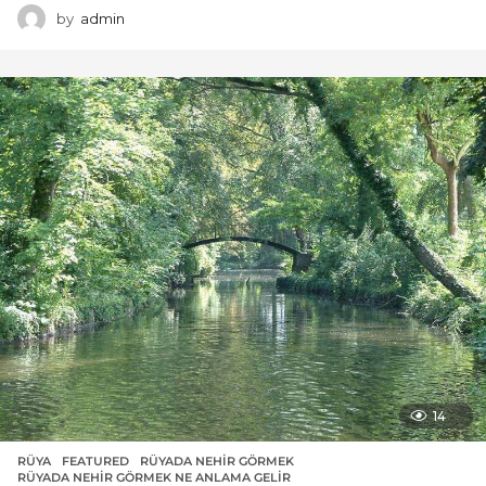
by
admin
14
RÜYA
FEATURED
,
RÜYADA NEHIR GÖRMEK
,
RÜYADA NEHIR GÖRMEK NE ANLAMA GELIR