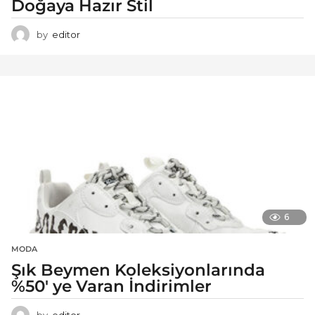
Doğaya Hazır Stil
by
editor
6
MODA
Şık Beymen Koleksiyonlarında
%50′ ye Varan İndirimler
by
editor