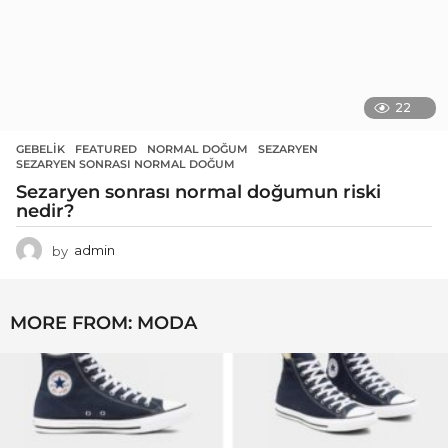
22
GEBELIK
FEATURED
,
NORMAL DOĞUM
,
SEZARYEN
,
SEZARYEN SONRASI NORMAL DOĞUM
Sezaryen sonrası normal doğumun riski
nedir?
by
admin
MORE FROM:
MODA