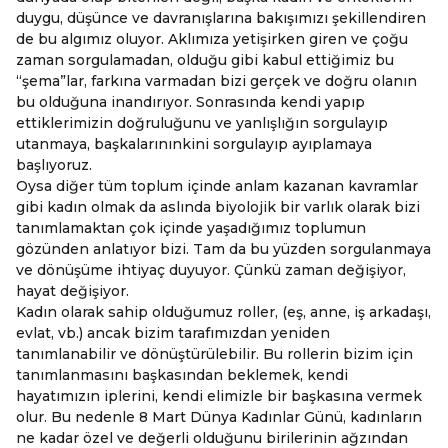
duygu, düşünce ve davranışlarına bakışımızı şekillendiren
de bu algımız oluyor. Aklımıza yetişirken giren ve çoğu
zaman sorgulamadan, olduğu gibi kabul ettiğimiz bu
“şema”lar, farkına varmadan bizi gerçek ve doğru olanın
bu olduğuna inandırıyor. Sonrasında kendi yapıp
ettiklerimizin doğruluğunu ve yanlışlığın sorgulayıp
utanmaya, başkalarınınkini sorgulayıp ayıplamaya
başlıyoruz.
Oysa diğer tüm toplum içinde anlam kazanan kavramlar
gibi kadın olmak da aslında biyolojik bir varlık olarak bizi
tanımlamaktan çok içinde yaşadığımız toplumun
gözünden anlatıyor bizi. Tam da bu yüzden sorgulanmaya
ve dönüşüme ihtiyaç duyuyor. Çünkü zaman değişiyor,
hayat değişiyor.
Kadın olarak sahip olduğumuz roller, (eş, anne, iş arkadaşı,
evlat, vb.) ancak bizim tarafımızdan yeniden
tanımlanabilir ve dönüştürülebilir. Bu rollerin bizim için
tanımlanmasını başkasından beklemek, kendi
hayatımızın iplerini, kendi elimizle bir başkasına vermek
olur. Bu nedenle 8 Mart Dünya Kadınlar Günü, kadınların
ne kadar özel ve değerli olduğunu birilerinin ağzından