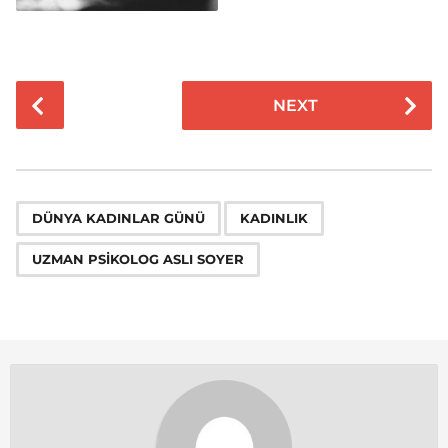
P
NEXT
o
s
t
P
,
,
a
DÜNYA KADINLAR GÜNÜ
KADINLIK
g
UZMAN PSIKOLOG ASLI SOYER
i
n
a
t
i
o
n