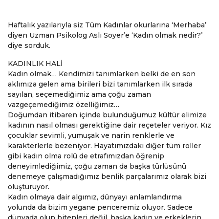
Haftalık yazılarıyla siz Tüm Kadınlar okurlarına ‘Merhaba’
diyen Uzman Psikolog Aslı Soyer’e ‘Kadın olmak nedir?’
diye sorduk.
KADINLIK HALİ
Kadın olmak… Kendimizi tanımlarken belki de en son
aklımıza gelen ama birileri bizi tanımlarken ilk sırada
sayılan, seçemediğimiz ama çoğu zaman
vazgeçemediğimiz özelliğimiz…
Doğumdan itibaren içinde bulunduğumuz kültür elimize
kadının nasıl olması gerektiğine dair reçeteler veriyor. Kız
çocuklar sevimli, yumuşak ve narin renklerle ve
karakterlerle bezeniyor. Hayatımızdaki diğer tüm roller
gibi kadın olma rolü de etrafımızdan öğrenip
deneyimlediğimiz, çoğu zaman da başka türlüsünü
denemeye çalışmadığımız benlik parçalarımız olarak bizi
oluşturuyor.
Kadın olmaya dair algımız, dünyayı anlamlandırma
yolunda da bizim yegane penceremiz oluyor. Sadece
dünyada olup bitenleri değil, başka kadın ve erkeklerin