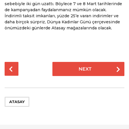
sebebiyle iki gün uzattı. Böylece 7 ve 8 Mart tarihlerinde
de kampanyadan faydalanmanız mümkün olacak.
İndirimli taksit imkanları, yüzde 25’e varan indirimler ve
daha birçok sürpriz, Dünya Kadınlar Günü çerçevesinde
önümüzdeki günlerde Atasay mağazalarında olacak.
P
NEXT
o
s
t
P
a
ATASAY
g
i
n