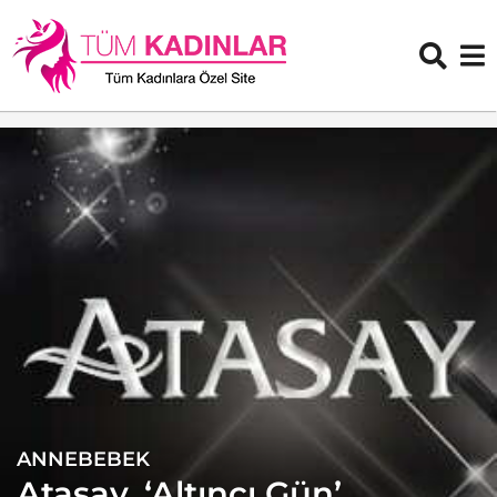
ANNEBEBEK
1
4
Atasay, ‘Altıncı Gün’