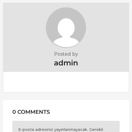
a
t
i
o
n
Posted by
admin
0 COMMENTS
E-posta adresiniz yayınlanmayacak.
Gerekli