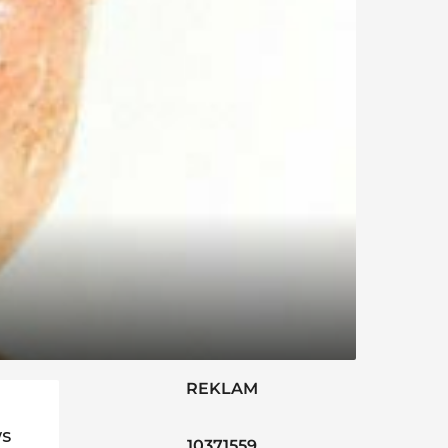
REKLAM
ws
10371559