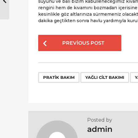
suyunu ve balı bizim kabulleneceğimiz kıvam
rengini hem de kıvamını bozmadan içerisine
kesinlikle göz altlarınıza sürmemeniz olacakt
dakika geçtikten sonra havlu yardımıyla kurula
P
PREVIOUS POST
o
s
t
P
,
,
PRATIK BAKIM
YAĞLI CILT BAKIMI
Y
a
g
i
n
a
Posted by
t
admin
i