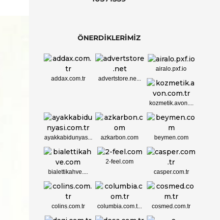
ÖNERDİKLERİMİZ
airalo.pxf.io
addax.com.tr
advertstore.ne...
kozmetik.avon....
ayakkabidunyas...
azkarbon.com
beymen.com
2-feel.com
bialettikahve....
casper.com.tr
colins.com.tr
columbia.com.t...
cosmed.com.tr