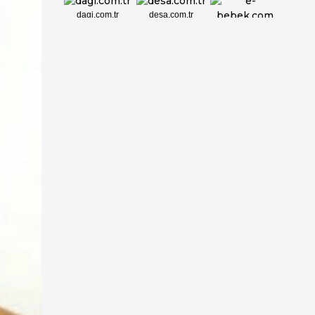
dagi.com.tr
desa.com.tr
e-bebek.com
elbisebul.com
emelpirlanta.c...
etatpur.com.tr
evdeeczane.com