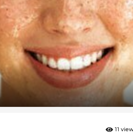
11
vie