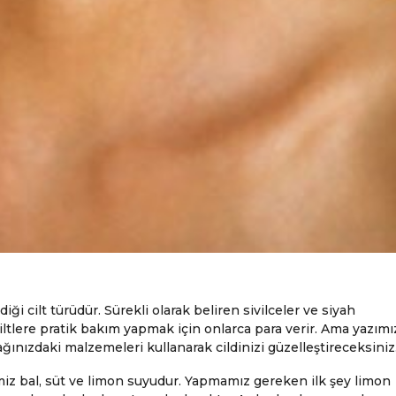
iği cilt türüdür. Sürekli olarak beliren sivilceler ve siyah
iltlere pratik bakım yapmak için onlarca para verir. Ama yazım
fağınızdaki malzemeleri kullanarak cildinizi güzelleştireceksiniz
imiz bal, süt ve limon suyudur. Yapmamız gereken ilk şey limon