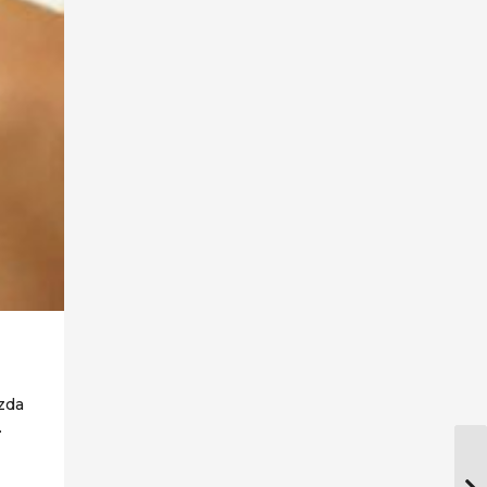
ızda
.