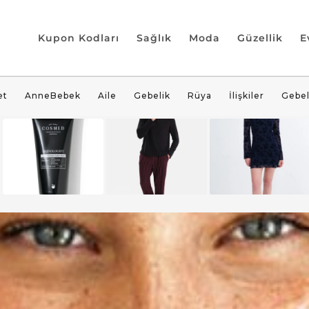
Kupon Kodları
Sağlık
Moda
Güzellik
E
et
AnneBebek
Aile
Gebelik
Rüya
İlişkiler
Gebel