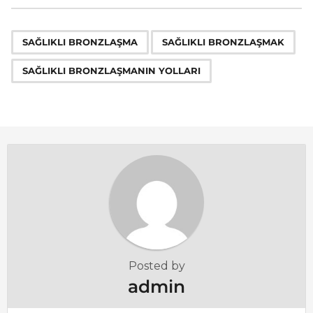
t
P
,
,
a
SAĞLIKLI BRONZLAŞMA
SAĞLIKLI BRONZLAŞMAK
g
SAĞLIKLI BRONZLAŞMANIN YOLLARI
i
n
a
t
i
o
n
Posted by
admin