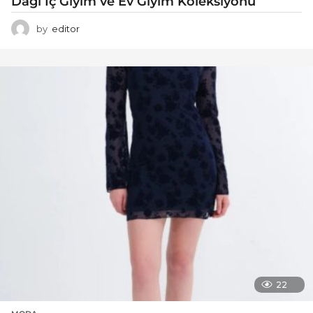
Dagi İç Giyim ve Ev Giyim Koleksiyonu
by
editor
22