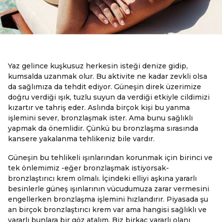
Yaz gelince kuşkusuz herkesin isteği denize gidip,
kumsalda uzanmak olur. Bu aktivite ne kadar zevkli olsa
da sağlımıza da tehdit ediyor. Güneşin direk üzerimize
doğru verdiği ışık, tuzlu suyun da verdiği etkiyle cildimizi
kızartır ve tahriş eder. Aslında birçok kişi bu yanma
işlemini sever, bronzlaşmak ister. Ama bunu sağlıklı
yapmak da önemlidir. Çünkü bu bronzlaşma sırasında
kansere yakalanma tehlikeniz bile vardır.
Güneşin bu tehlikeli ışınlarından korunmak için birinci ve
tek önlemimiz -eğer bronzlaşmak istiyorsak-
bronzlaştırıcı krem olmalı. İçindeki elliyi aşkına yararlı
besinlerle güneş ışınlarının vücudumuza zarar vermesini
engellerken bronzlaşma işlemini hızlandırır. Piyasada şu
an birçok bronzlaştırıcı krem var ama hangisi sağlıklı ve
yararlı bunlara bir göz atalım. Biz birkaç yararlı olanı