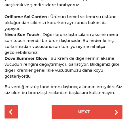
araştırdık ve şimdi sizlere tanıtıyoruz.
Oriflame Sol Garden
: Ürünün temel sistemi su üstüne
olduğundan cildinizi korurken aynı anda bakım da
yapıyor.
Nivea Sun Touch
: Diğer bronzlaştırıcıların aksine nivea
sun touch mendil bir bronzlaştırıcıdır. Bu nedenle hiç
zorlanmadan vücudunuzun tüm yüzeyine rahatça
gezdirebilirsiniz.
Dove Summer Glove
: Bu krem de diğerlerinin aksine
vücudun rengini değiştirmiyor, parlatıyor. Bildiğimiz gibi
diğer kremler genellikle vücudumuzu daha koyu
gösteriyordu.
Bu verdiğimiz üç tane bronzlaştırıcı, alanının en iyileri. Siz
siz olun bu bronzlaştırıcılardan başkasını kullanmayın.
P
NEXT
o
s